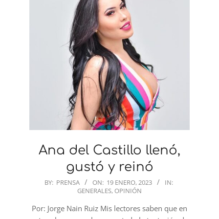
Ana del Castillo llenó,
gustó y reinó
2023-
BY:
PRENSA
ON:
19 ENERO, 2023
IN:
GENERALES
,
OPINIÓN
01-
19
Por: Jorge Nain Ruiz Mis lectores saben que en