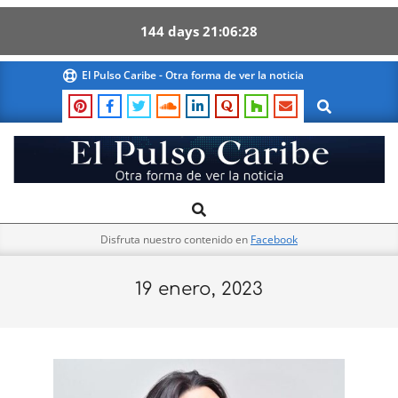
144
days
21
06
27
Skip
El Pulso Caribe - Otra forma de ver la noticia
to
Search
content
El
Search
Primary
Pulso
Navigation
Caribe
Disfruta nuestro contenido en
Facebook
Menu
19 enero, 2023