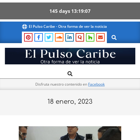
145
days
13
19
06
Skip
El Pulso Caribe - Otra forma de ver la noticia
to
Search
content
El
Search
Primary
Pulso
Navigation
Caribe
Disfruta nuestro contenido en
Facebook
Menu
18 enero, 2023