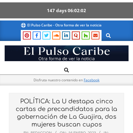
147
days
06
02
01
Skip
El Pulso Caribe - Otra forma de ver la noticia
to
Search
content
El
Search
Primary
Pulso
Navigation
Caribe
Disfruta nuestro contenido en
Facebook
Menu
POLÍTICA: La U destapa cinco
cartas de precandidatos para la
gobernación de La Guajira, dos
mujeres buscan cupos
BY:
REDACCION
ON:
16 ENERO, 2023
IN: