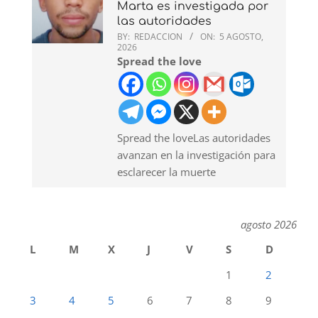
Marta es investigada por
las autoridades
BY:
REDACCION
ON:
5 AGOSTO,
2026
Spread the love
Spread the loveLas autoridades
avanzan en la investigación para
esclarecer la muerte
agosto 2026
L
M
X
J
V
S
D
1
2
3
4
5
6
7
8
9