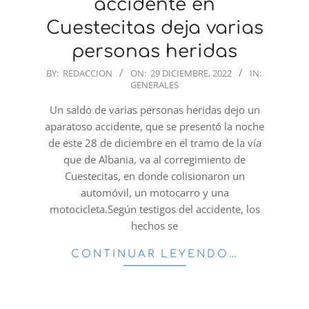
accidente en
Cuestecitas deja varias
personas heridas
2022-
BY:
REDACCION
ON:
29 DICIEMBRE, 2022
IN:
GENERALES
12-
29
Un saldo de varias personas heridas dejo un
aparatoso accidente, que se presentó la noche
de este 28 de diciembre en el tramo de la vía
que de Albania, va al corregimiento de
Cuestecitas, en donde colisionaron un
automóvil, un motocarro y una
motocicleta.Según testigos del accidente, los
hechos se
CONTINUAR LEYENDO…