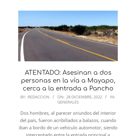
ATENTADO: Asesinan a dos
personas en la vía a Mayapo,
cerca a la entrada a Pancho
2022-
BY:
REDACCION
ON:
28 DICIEMBRE, 2022
IN:
GENERALES
12-
28
Dos hombres, al parecer oriundos del interior
del país, fueron acribillados a balazos, cuando
iban a bordo de un vehículo automotor, siendo
interceptado entre la entrada principal a