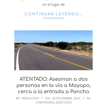
en el lugar de
CONTINUAR LEYENDO…
ATENTADO: Asesinan a dos
personas en la vía a Mayapo,
cerca a la entrada a Pancho
2022-
BY:
REDACCION
ON:
28 DICIEMBRE, 2022
IN:
COMUNIDAD
,
JUDICIALES
12-