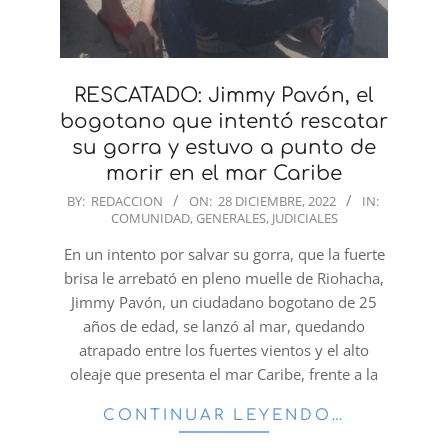
RESCATADO: Jimmy Pavón, el
bogotano que intentó rescatar
su gorra y estuvo a punto de
morir en el mar Caribe
2022-
BY:
REDACCION
ON:
28 DICIEMBRE, 2022
IN:
COMUNIDAD
,
GENERALES
,
JUDICIALES
12-
28
En un intento por salvar su gorra, que la fuerte
brisa le arrebató en pleno muelle de Riohacha,
Jimmy Pavón, un ciudadano bogotano de 25
años de edad, se lanzó al mar, quedando
atrapado entre los fuertes vientos y el alto
oleaje que presenta el mar Caribe, frente a la
CONTINUAR LEYENDO…