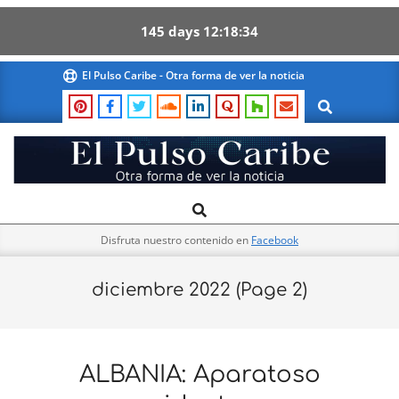
145
days
12
18
33
Skip
El Pulso Caribe - Otra forma de ver la noticia
to
Search
content
El
Search
Primary
Pulso
Navigation
Caribe
Disfruta nuestro contenido en
Facebook
Menu
diciembre 2022
(Page 2)
ALBANIA: Aparatoso