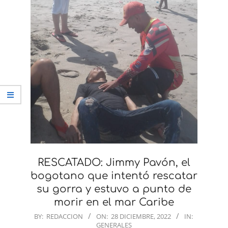
RESCATADO: Jimmy Pavón, el
bogotano que intentó rescatar
su gorra y estuvo a punto de
morir en el mar Caribe
2022-
BY:
REDACCION
ON:
28 DICIEMBRE, 2022
IN:
GENERALES
12-