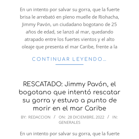
28
En un intento por salvar su gorra, que la fuerte
brisa le arrebató en pleno muelle de Riohacha,
Jimmy Pavón, un ciudadano bogotano de 25
años de edad, se lanzó al mar, quedando
atrapado entre los fuertes vientos y el alto
oleaje que presenta el mar Caribe, frente a la
CONTINUAR LEYENDO…
RESCATADO: Jimmy Pavón, el
bogotano que intentó rescatar
su gorra y estuvo a punto de
morir en el mar Caribe
2022-
BY:
REDACCION
ON:
28 DICIEMBRE, 2022
IN:
GENERALES
12-
28
En un intento por salvar su gorra, que la fuerte