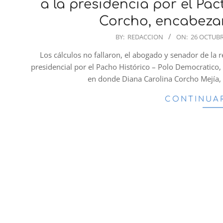
a la presidencia por el Pac
Corcho, encabezar
2025-
BY:
REDACCION
ON:
26 OCTUBR
10-
Los cálculos no fallaron, el abogado y senador de la 
26
presidencial por el Pacho Histórico – Polo Democratico, 
en donde Diana Carolina Corcho Mejía, t
CONTINUA