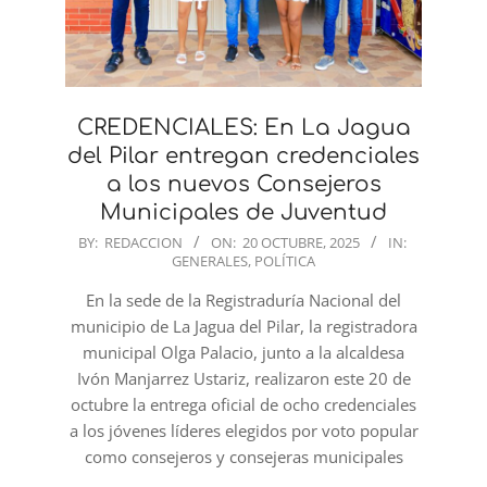
CREDENCIALES: En La Jagua
del Pilar entregan credenciales
a los nuevos Consejeros
Municipales de Juventud
2025-
BY:
REDACCION
ON:
20 OCTUBRE, 2025
IN:
GENERALES
,
POLÍTICA
10-
20
En la sede de la Registraduría Nacional del
municipio de La Jagua del Pilar, la registradora
municipal Olga Palacio, junto a la alcaldesa
Ivón Manjarrez Ustariz, realizaron este 20 de
octubre la entrega oficial de ocho credenciales
a los jóvenes líderes elegidos por voto popular
como consejeros y consejeras municipales