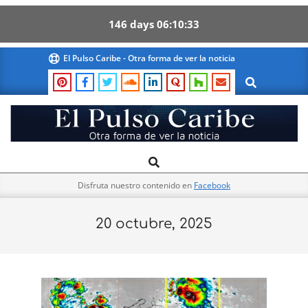
146
days
06
10
33
Skip
El Pulso Caribe - Otra forma de ver la noticia
to
Search
content
El
Search
Primary
Pulso
Navigation
Caribe
Disfruta nuestro contenido en
Facebook
Menu
20 octubre, 2025