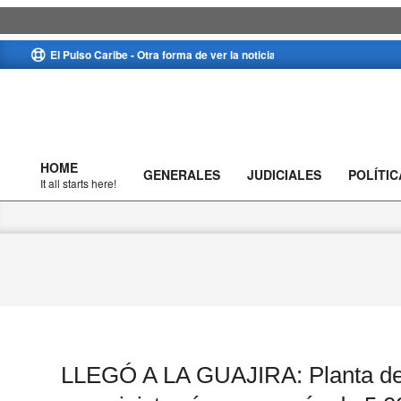
Skip
El Pulso Caribe - Otra forma de ver la noticia
to
content
HOME
GENERALES
JUDICIALES
POLÍTIC
Primary
It all starts here!
Navigation
Menu
LLEGÓ A LA GUAJIRA: Planta de 