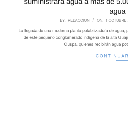
suministrará agua a más de 5.00
agua 
2025-
BY:
REDACCION
ON:
1 OCTUBRE,
10-
La llegada de una moderna planta potabilizadora de agua, p
01
de este pequeño conglomerado indígena de la alta Guajira
Ouspa, quienes recibirán agua pot
CONTINUA