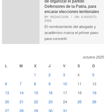
de organizar el partido
Defensores de la Patria, para
encarar elecciones territoriales
BY:
REDACCION
ON:
6 AGOSTO,
2026
El nombramiento del abogado y
académico marca el primer paso
para convertir
octubre 2025
L
M
X
J
V
S
D
1
2
3
4
5
6
7
8
9
10
11
12
13
14
15
16
17
18
19
20
21
22
23
24
25
26
27
28
29
30
31