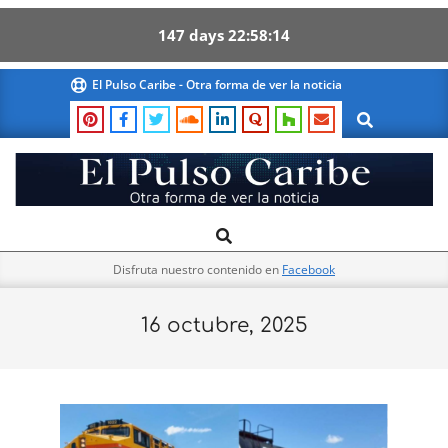
147
days
22
58
13
Skip
El Pulso Caribe - Otra forma de ver la noticia
to
Search
content
El
Search
Primary
Pulso
Navigation
Caribe
Disfruta nuestro contenido en
Facebook
Menu
16 octubre, 2025