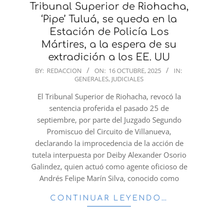
Tribunal Superior de Riohacha,
‘Pipe’ Tuluá, se queda en la
Estación de Policía Los
Mártires, a la espera de su
extradición a los EE. UU
2025-
BY:
REDACCION
ON:
16 OCTUBRE, 2025
IN:
GENERALES
,
JUDICIALES
10-
16
El Tribunal Superior de Riohacha, revocó la
sentencia proferida el pasado 25 de
septiembre, por parte del Juzgado Segundo
Promiscuo del Circuito de Villanueva,
declarando la improcedencia de la acción de
tutela interpuesta por Deiby Alexander Osorio
Galindez, quien actuó como agente oficioso de
Andrés Felipe Marín Silva, conocido como
CONTINUAR LEYENDO…