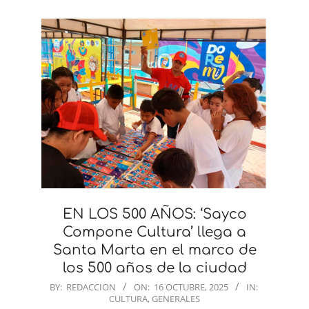
EN LOS 500 AÑOS: ‘Sayco
Compone Cultura’ llega a
Santa Marta en el marco de
los 500 años de la ciudad
2025-
BY:
REDACCION
ON:
16 OCTUBRE, 2025
IN:
CULTURA
,
GENERALES
10-