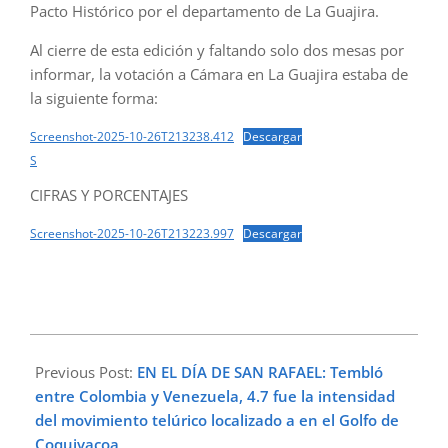
Pacto Histórico por el departamento de La Guajira.
Al cierre de esta edición y faltando solo dos mesas por
informar, la votación a Cámara en La Guajira estaba de
la siguiente forma:
Screenshot-2025-10-26T213238.412
Descargar
S
CIFRAS Y PORCENTAJES
Screenshot-2025-10-26T213223.997
Descargar
2025-
10-
Previous Post:
EN EL DÍA DE SAN RAFAEL: Tembló
26
entre Colombia y Venezuela, 4.7 fue la intensidad
del movimiento telúrico localizado a en el Golfo de
Coquivacoa