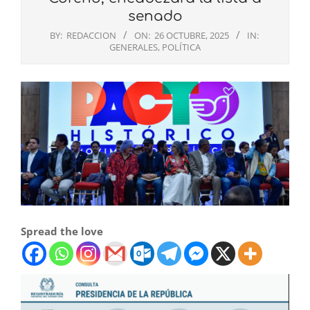
senado
BY:
REDACCION
ON:
26 OCTUBRE, 2025
IN:
GENERALES
,
POLÍTICA
Spread the love