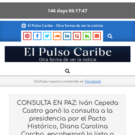
146
days
06
17
46
Skip
El Pulso Caribe - Otra forma de ver la noticia
to
Search
content
El
Search
Primary
Pulso
Navigation
Caribe
Disfruta nuestro contenido en
Facebook
Menu
CONSULTA EN PAZ: Iván Cepeda
Castro ganó la consulta a la
presidencia por el Pacto
Histórico, Diana Carolina
Corcho, encabezará la lista a