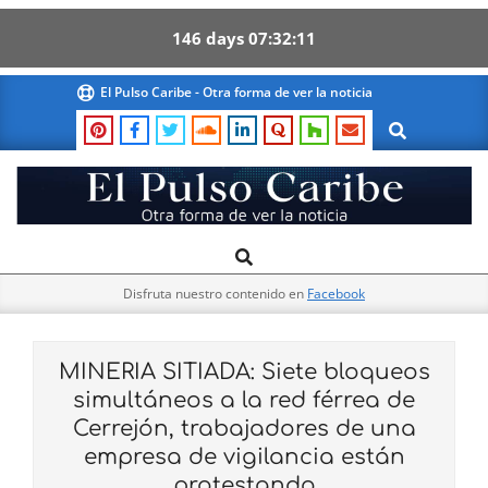
146
days
07
32
10
Skip
El Pulso Caribe - Otra forma de ver la noticia
to
Search
content
El
Search
Primary
Pulso
Navigation
Caribe
Disfruta nuestro contenido en
Facebook
Menu
MINERIA SITIADA: Siete bloqueos
simultáneos a la red férrea de
Cerrejón, trabajadores de una
empresa de vigilancia están
protestando