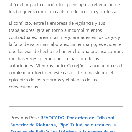
allá del impacto económico, preocupa la reiteración de
los bloqueos como mecanismo de presión y protesta.
El conflicto, entre la empresa de vigilancia y sus
trabajadores, gira en torno a incumplimientos
contractuales, presuntas irregularidades en los pagos y
la falta de garantías laborales. Sin embargo, es evidente
que las vías de hecho se han vuelto una práctica común,
muchas veces tolerada por la inacción de las
autoridades. Mientras tanto, Cerrejón —aunque no es el
empleador directo en este caso— termina siendo el
epicentro de los reclamos y el blanco de las
consecuencias.
2025-
10-
Previous Post:
REVOCADO: Por orden del Tribunal
16
Superior de Riohacha, ‘Pipe’ Tuluá, se queda en la
Estación de Policía Los Mártires, a la espera de su