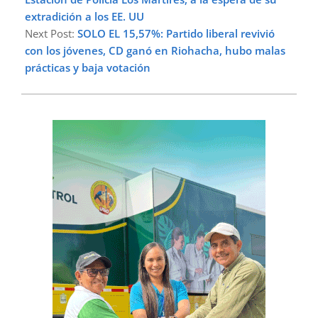
extradición a los EE. UU
Next Post:
SOLO EL 15,57%: Partido liberal revivió
con los jóvenes, CD ganó en Riohacha, hubo malas
prácticas y baja votación