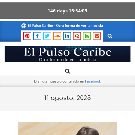
146
days
16
54
09
Skip
El Pulso Caribe - Otra forma de ver la noticia
to
Search
content
El
Search
Primary
Pulso
Navigation
Caribe
Disfruta nuestro contenido en
Facebook
Menu
11 agosto, 2025