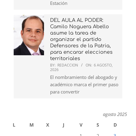
Estación
DEL AULA AL PODER:
Camilo Noguera Abello
asume la tarea de
organizar el partido
Defensores de la Patria,
para encarar elecciones
territoriales
BY:
REDACCION
ON:
6 AGOSTO,
2026
El nombramiento del abogado y
académico marca el primer paso
para convertir
agosto 2025
L
M
X
J
V
S
D
1
2
3