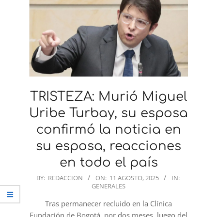
TRISTEZA: Murió Miguel
Uribe Turbay, su esposa
confirmó la noticia en
su esposa, reacciones
en todo el país
2025-
BY:
REDACCION
ON:
11 AGOSTO, 2025
IN:
GENERALES
08-
11
Tras permanecer recluido en la Clínica
Fundación de Bogotá, por dos meses, luego del