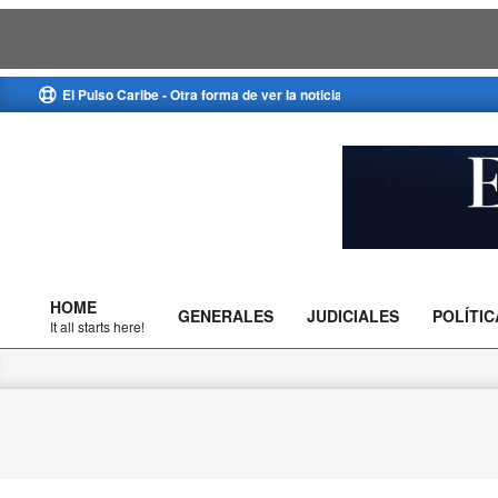
Skip
El Pulso Caribe - Otra forma de ver la noticia
to
content
El
Pulso
HOME
GENERALES
JUDICIALES
POLÍTIC
Caribe
Primary
It all starts here!
Navigation
Menu