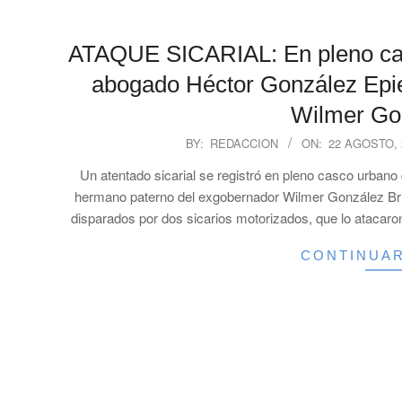
ATAQUE SICARIAL: En pleno casc
abogado Héctor González Epi
Wilmer Gon
2025-
BY:
REDACCION
ON:
22 AGOSTO, 
08-
Un atentado sicarial se registró en pleno casco urban
22
hermano paterno del exgobernador Wilmer González Bri
disparados por dos sicarios motorizados, que lo atacaro
CONTINUA