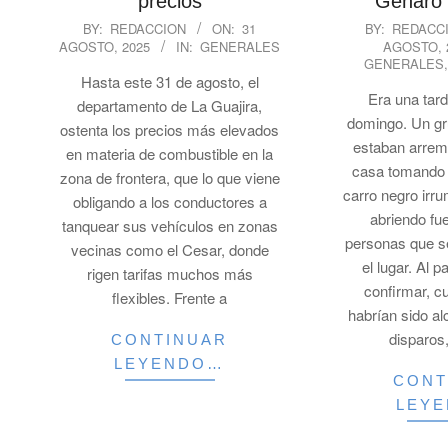
precios
Genaro
2025-
2025-
BY:
REDACCION
ON:
31
BY:
REDACC
AGOSTO, 2025
IN:
GENERALES
AGOSTO, 
08-
08-
GENERALES
31
31
Hasta este 31 de agosto, el
Era una tar
departamento de La Guajira,
domingo. Un g
ostenta los precios más elevados
estaban arrem
en materia de combustible en la
casa tomando 
zona de frontera, que lo que viene
carro negro irru
obligando a los conductores a
abriendo fu
tanquear sus vehículos en zonas
personas que s
vecinas como el Cesar, donde
el lugar. Al p
rigen tarifas muchos más
confirmar, c
flexibles. Frente a
habrían sido a
disparos
CONTINUAR
LEYENDO…
CONT
LEY