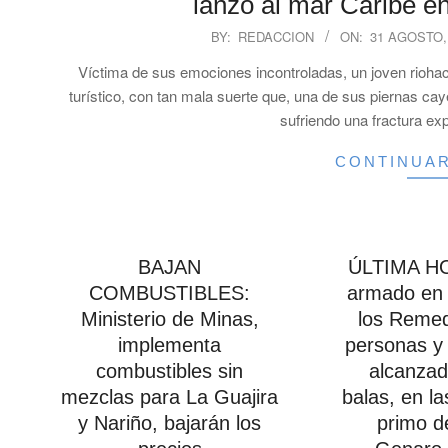
lanzó al mar Caribe e
2025-
BY:
REDACCION
ON:
31 AGOSTO,
08-
Víctima de sus emociones incontroladas, un joven riohac
31
turístico, con tan mala suerte que, una de sus piernas ca
sufriendo una fractura ex
CONTINUA
BAJAN
ÚLTIMA HO
COMBUSTIBLES:
armado en 
Ministerio de Minas,
los Remed
implementa
personas y 
combustibles sin
alcanzad
mezclas para La Guajira
balas, en la
y Nariño, bajarán los
primo de