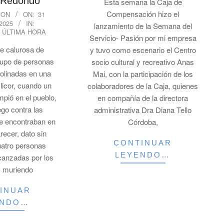
 Redondo
Esta semana la Caja de
Compensación hizo el
ION
ON:
31
2025
IN:
lanzamiento de la Semana del
,
ÚLTIMA HORA
Servicio- Pasión por mi empresa
de calurosa de
y tuvo como escenario el Centro
rupo de personas
socio cultural y recreativo Anas
olinadas en una
Mai, con la participación de los
licor, cuando un
colaboradores de la Caja, quienes
mpió en el pueblo,
en compañía de la directora
ego contra las
administrativa Dra Diana Tello
e encontraban en
Córdoba,
arecer, dato sin
CONTINUAR
uatro personas
LEYENDO…
lcanzadas por los
, muriendo
INUAR
ENDO…