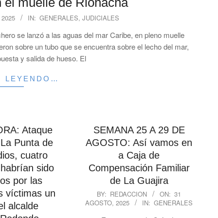
n el muelle de Riohacha
 2025
IN:
GENERALES
,
JUDICIALES
hero se lanzó a las aguas del mar Caribe, en pleno muelle
yeron sobre un tubo que se encuentra sobre el lecho del mar,
puesta y salida de hueso. El
R LEYENDO…
RA: Ataque
SEMANA 25 A 29 DE
La Punta de
AGOSTO: Así vamos en
ios, cuatro
a Caja de
habrían sido
Compensación Familiar
os por las
de La Guajira
2025-
s víctimas un
BY:
REDACCION
ON:
31
AGOSTO, 2025
IN:
GENERALES
08-
l alcalde
31