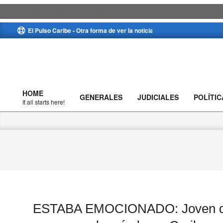
Skip
El Pulso Caribe - Otra forma de ver la noticia
to
content
HOME
GENERALES
JUDICIALES
POLÍTIC
Primary
It all starts here!
Navigation
Menu
ESTABA EMOCIONADO: Joven dis