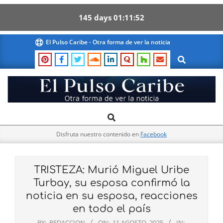
145
days
01
11
51
Skip
El Pulso Caribe - Otra forma de ver la noticia
to
Search
content
El
Search
Primary
Pulso
Navigation
Caribe
Disfruta nuestro contenido en
Facebook
Menu
TRISTEZA: Murió Miguel Uribe
Turbay, su esposa confirmó la
noticia en su esposa, reacciones
en todo el país
BY:
REDACCION
ON:
11 AGOSTO, 2025
IN: