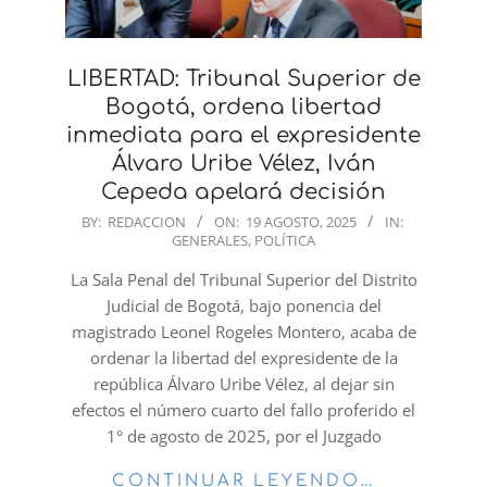
LIBERTAD: Tribunal Superior de
Bogotá, ordena libertad
inmediata para el expresidente
Álvaro Uribe Vélez, Iván
Cepeda apelará decisión
2025-
BY:
REDACCION
ON:
19 AGOSTO, 2025
IN:
GENERALES
,
POLÍTICA
08-
19
La Sala Penal del Tribunal Superior del Distrito
Judicial de Bogotá, bajo ponencia del
magistrado Leonel Rogeles Montero, acaba de
ordenar la libertad del expresidente de la
república Álvaro Uribe Vélez, al dejar sin
efectos el número cuarto del fallo proferido el
1° de agosto de 2025, por el Juzgado
CONTINUAR LEYENDO…