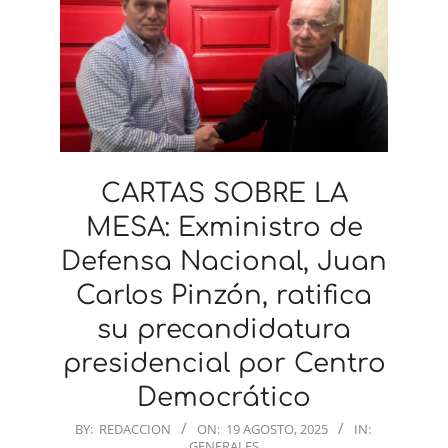
CARTAS SOBRE LA
MESA: Exministro de
Defensa Nacional, Juan
Carlos Pinzón, ratifica
su precandidatura
presidencial por Centro
Democrático
2025-
BY:
REDACCION
ON:
19 AGOSTO, 2025
IN:
GENERALES