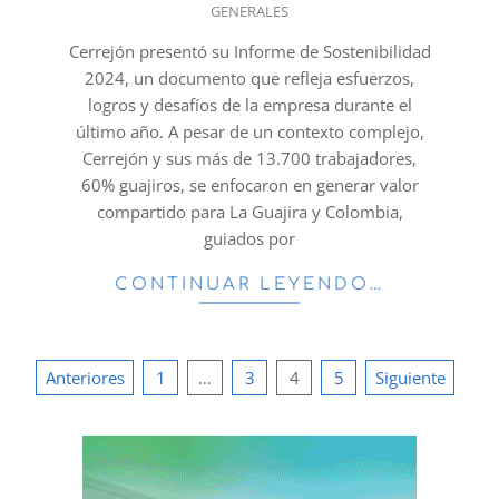
GENERALES
06-
05
Cerrejón presentó su Informe de Sostenibilidad
2024, un documento que refleja esfuerzos,
logros y desafíos de la empresa durante el
último año. A pesar de un contexto complejo,
Cerrejón y sus más de 13.700 trabajadores,
60% guajiros, se enfocaron en generar valor
compartido para La Guajira y Colombia,
guiados por
CONTINUAR LEYENDO…
Paginación
Anteriores
1
…
3
4
5
Siguiente
de
entradas