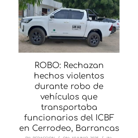
ROBO: Rechazan
hechos violentos
durante robo de
vehículos que
transportaba
funcionarios del ICBF
en Cerrodeo, Barrancas
2025-
BY:
REDACCION
ON:
10 JUNIO, 2025
IN: