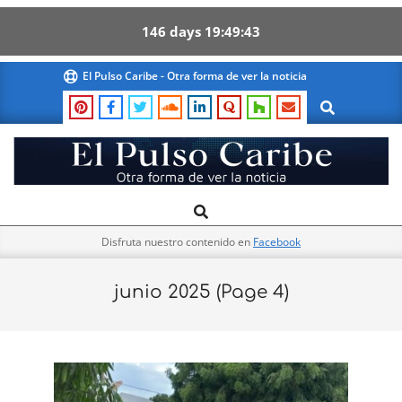
146
days
19
49
42
Skip
El Pulso Caribe - Otra forma de ver la noticia
to
Search
content
El
Search
Primary
Pulso
Navigation
Caribe
Disfruta nuestro contenido en
Facebook
Menu
junio 2025
(Page 4)