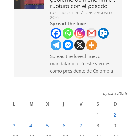
gobierno de mano firme y
ruptura con el pasado
BY:
REDACCION
ON:
7 AGOSTO,
2026
Spread the love
Spread the loveEl nuevo
mandatario juró este viernes
como presidente de Colombia
agosto 2026
L
M
X
J
V
S
D
1
2
3
4
5
6
7
8
9