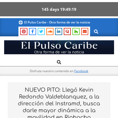
145
days
19
49
18
Skip
El Pulso Caribe - Otra forma de ver la noticia
to
Search
content
El
Search
Primary
Pulso
Navigation
Caribe
Disfruta nuestro contenido en
Facebook
Menu
NUEVO PITO: Llegó Kevin
Redondo Valdeblanquez, a la
dirección del Instramd, busca
darle mayor dinámica a la
movilidad en Riohacha