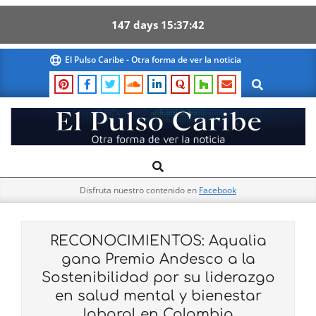
147
days
15
37
41
Skip
El Pulso Caribe - Otra forma de ver la noticia
to
Search
content
El
Search
Primary
Pulso
Navigation
Caribe
Disfruta nuestro contenido en
Facebook
Menu
RECONOCIMIENTOS: Aqualia
gana Premio Andesco a la
Sostenibilidad por su liderazgo
en salud mental y bienestar
laboral en Colombia