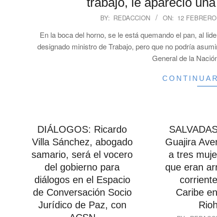
trabajo, le apareció una
2025-
BY:
REDACCION
ON:
12 FEBRERO,
02-
En la boca del horno, se le está quemando el pan, al lide
12
designado ministro de Trabajo, pero que no podría asumir 
General de la Nación
CONTINUA
DIÁLOGOS: Ricardo
SALVADAS:
Villa Sánchez, abogado
Guajira Ave
samario, será el vocero
a tres muje
del gobierno para
que eran ar
diálogos en el Espacio
corrient
de Conversación Socio
Caribe en
Jurídico de Paz, con
Rio
2025-