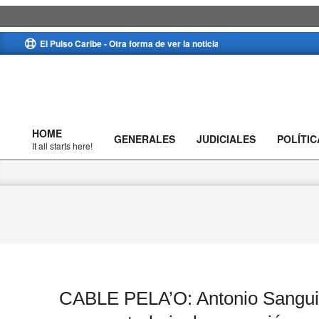
Skip
El Pulso Caribe - Otra forma de ver la noticia
to
content
HOME
GENERALES
JUDICIALES
POLÍTIC
Primary
It all starts here!
Navigation
Menu
CABLE PELA’O: Antonio Sanguin