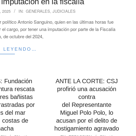
 imputación en la fiscalía
 2025
IN:
GENERALES
,
JUDICIALES
r político Antonio Sanguino, quien en las últimas horas fue
el cargo, por tener una imputación por parte de la Fiscalía
, de octubre del 2024,
R LEYENDO…
 Fundación
ANTE LA CORTE: CSJ
ntura rescata
profirió una acusación
res bañistas
contra
rastradas por
del Representante
es del mar
Miguel Polo Polo, lo
 costas de
acusan por el delito de
hacha
hostigamiento agravado
2025-