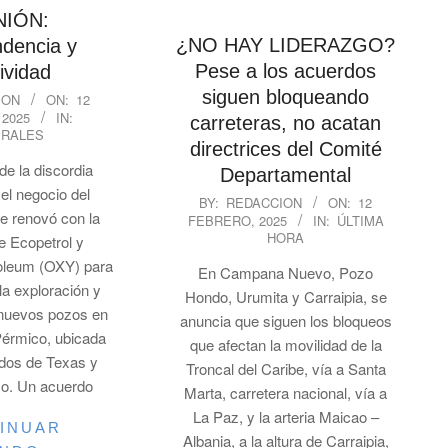
NIÓN:
¿NO HAY LIDERAZGO?
dencia y
Pese a los acuerdos
ividad
siguen bloqueando
ION
ON:
12
 2025
IN:
carreteras, no acatan
RALES
directrices del Comité
e la discordia
Departamental
 el negocio del
2025-
BY:
REDACCION
ON:
12
se renovó con la
FEBRERO, 2025
IN:
ÚLTIMA
02-
HORA
re Ecopetrol y
12
roleum (OXY) para
En Campana Nuevo, Pozo
la exploración y
Hondo, Urumita y Carraipia, se
 nuevos pozos en
anuncia que siguen los bloqueos
Pérmico, ubicada
que afectan la movilidad de la
ados de Texas y
Troncal del Caribe, vía a Santa
o. Un acuerdo
Marta, carretera nacional, vía a
La Paz, y la arteria Maicao –
INUAR
Albania, a la altura de Carraipia,