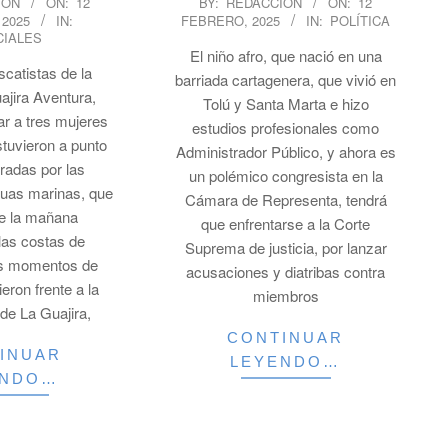
ION
ON:
12
BY:
REDACCION
ON:
12
 2025
IN:
FEBRERO, 2025
IN:
POLÍTICA
02-
CIALES
12
El niño afro, que nació en una
catistas de la
barriada cartagenera, que vivió en
ajira Aventura,
Tolú y Santa Marta e hizo
ar a tres mujeres
estudios profesionales como
stuvieron a punto
Administrador Público, y ahora es
radas por las
un polémico congresista en la
guas marinas, que
Cámara de Representa, tendrá
de la mañana
que enfrentarse a la Corte
las costas de
Suprema de justicia, por lanzar
os momentos de
acusaciones y diatribas contra
ieron frente a la
miembros
de La Guajira,
CONTINUAR
INUAR
LEYENDO…
ENDO…