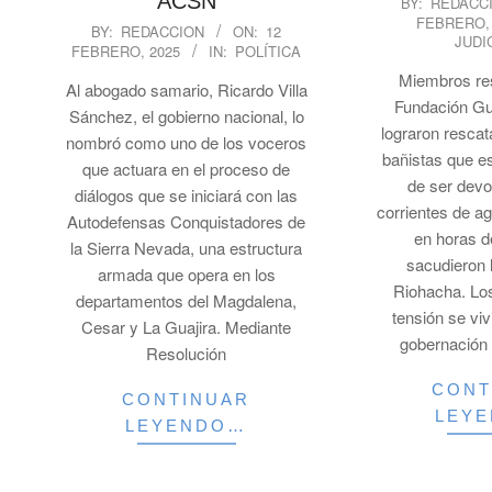
ACSN
BY:
REDACC
FEBRERO,
02-
2025-
BY:
REDACCION
ON:
12
JUDI
12
FEBRERO, 2025
IN:
POLÍTICA
02-
12
Miembros res
Al abogado samario, Ricardo Villa
Fundación Gu
Sánchez, el gobierno nacional, lo
lograron rescat
nombró como uno de los voceros
bañistas que e
que actuara en el proceso de
de ser devo
diálogos que se iniciará con las
corrientes de a
Autodefensas Conquistadores de
en horas 
la Sierra Nevada, una estructura
sacudieron 
armada que opera en los
Riohacha. L
departamentos del Magdalena,
tensión se viv
Cesar y La Guajira. Mediante
gobernación 
Resolución
CONT
CONTINUAR
LEY
LEYENDO…