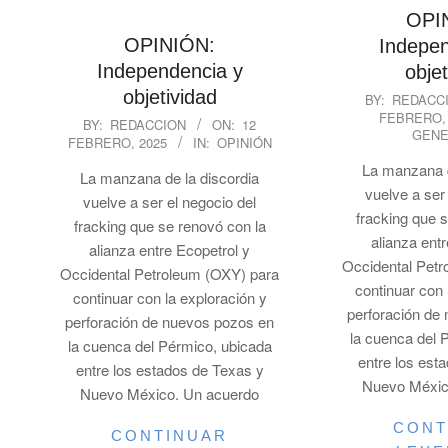
OPI
OPINIÓN:
Indepen
Independencia y
objet
2025-
objetividad
BY:
REDACC
FEBRERO,
02-
2025-
BY:
REDACCION
ON:
12
GENE
FEBRERO, 2025
IN:
OPINIÓN
12
02-
12
La manzana d
La manzana de la discordia
vuelve a ser
vuelve a ser el negocio del
fracking que 
fracking que se renovó con la
alianza ent
alianza entre Ecopetrol y
Occidental Pet
Occidental Petroleum (OXY) para
continuar con 
continuar con la exploración y
perforación de
perforación de nuevos pozos en
la cuenca del 
la cuenca del Pérmico, ubicada
entre los est
entre los estados de Texas y
Nuevo Méxic
Nuevo México. Un acuerdo
CONT
CONTINUAR