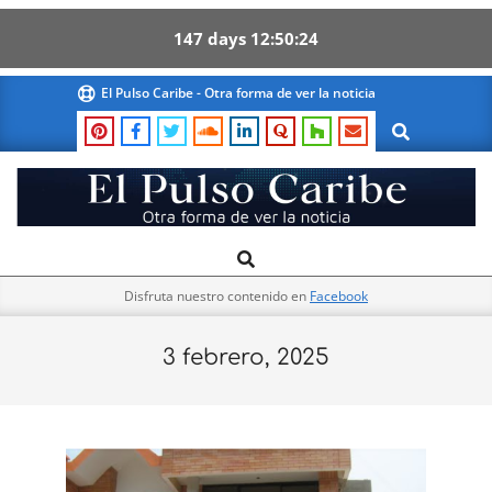
147
days
12
50
23
Skip
El Pulso Caribe - Otra forma de ver la noticia
to
Search
content
El
Search
Primary
Pulso
Navigation
Caribe
Disfruta nuestro contenido en
Facebook
Menu
3 febrero, 2025