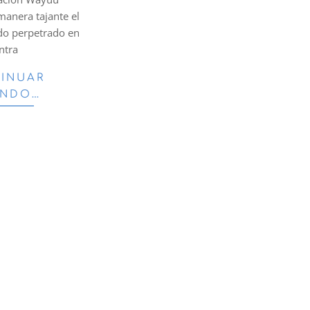
manera tajante el
ado perpetrado en
ntra
INUAR
ENDO…