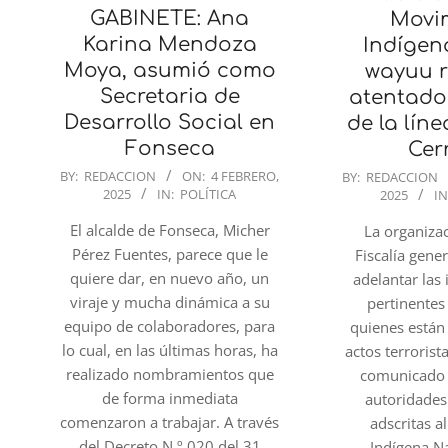
GABINETE: Ana
Movi
Karina Mendoza
Indígen
Moya, asumió como
wayuu 
Secretaria de
atentado
Desarrollo Social en
de la líne
Fonseca
Cer
2025-
2025-
BY:
REDACCION
ON:
4 FEBRERO,
BY:
REDACCION
2025
IN:
POLÍTICA
2025
IN
02-
02-
04
04
El alcalde de Fonseca, Micher
La organizac
Pérez Fuentes, parece que le
Fiscalía gene
quiere dar, en nuevo año, un
adelantar las
viraje y mucha dinámica a su
pertinentes
equipo de colaboradores, para
quienes están
lo cual, en las últimas horas, ha
actos terrorist
realizado nombramientos que
comunicado 
de forma inmediata
autoridades
comenzaron a trabajar. A través
adscritas 
del Decreto N.º 020 del 31
Indígena 