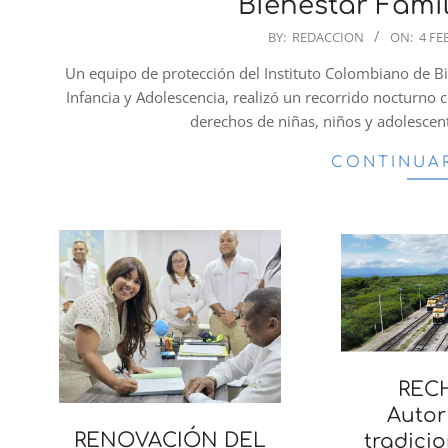
Bienestar Fami
2025-
BY:
REDACCION
ON:
4 FE
02-
Un equipo de protección del Instituto Colombiano de Bien
04
Infancia y Adolescencia, realizó un recorrido nocturno c
derechos de niñas, niños y adolescent
CONTINUA
REC
Autor
RENOVACIÓN DEL
tradicio