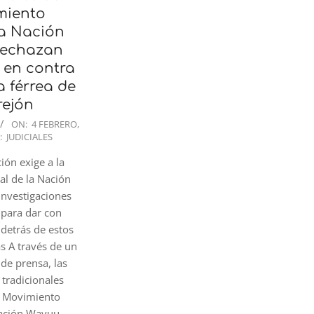
miento
a Nación
rechazan
 en contra
a férrea de
rejón
ON:
4 FEBRERO,
:
JUDICIALES
ión exige a la
ral de la Nación
 investigaciones
 para dar con
 detrás de estos
as A través de un
de prensa, las
 tradicionales
al Movimiento
Nación Wayuu