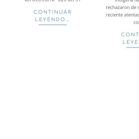
rechazaron de 
CONTINUAR
reciente atent
LEYENDO…
co
CONT
LEY