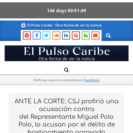
146
days
00
51
48
Skip
El Pulso Caribe - Otra forma de ver la noticia
to
Search
content
El
Search
Primary
Pulso
Navigation
Caribe
Disfruta nuestro contenido en
Facebook
Menu
ANTE LA CORTE: CSJ profirió una
acusación contra
del Representante Miguel Polo
Polo, lo acusan por el delito de
hostigamiento agravado