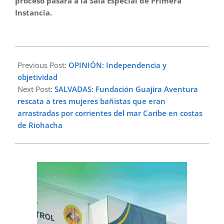
proceso pasará a la Sala Especial de Primera
Instancia.
2025-
02-
Previous Post:
OPINIÓN: Independencia y
12
objetividad
Next Post:
SALVADAS: Fundación Guajira Aventura
rescata a tres mujeres bañistas que eran
arrastradas por corrientes del mar Caribe en costas
de Riohacha