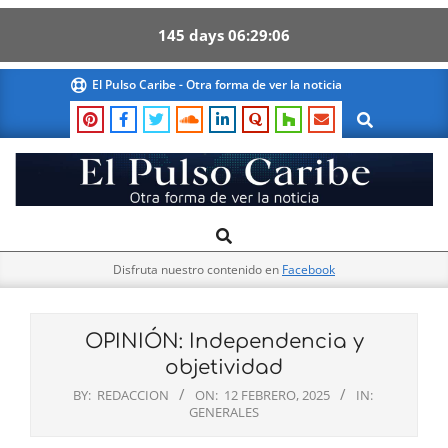
145
days
06
29
06
Skip
El Pulso Caribe - Otra forma de ver la noticia
to
Search
content
El
Search
Primary
Pulso
Navigation
Caribe
Disfruta nuestro contenido en
Facebook
Menu
OPINIÓN: Independencia y
objetividad
BY:
REDACCION
ON:
12 FEBRERO, 2025
IN:
GENERALES