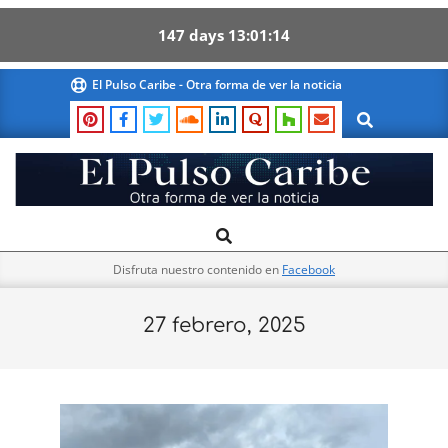
147
days
13
01
14
Skip
El Pulso Caribe - Otra forma de ver la noticia
to
Search
content
El
Search
Primary
Pulso
Navigation
Caribe
Disfruta nuestro contenido en
Facebook
Menu
27 febrero, 2025