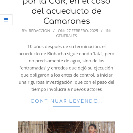
por la CGR, en el caso
del acueducto de
Camarones
2025-
BY:
REDACCION
ON:
27 FEBRERO, 2025
IN:
GENERALES
02-
27
10 años después de su terminación, el
acueducto de Riohacha sigue dando ‘lata’, pero
no precisamente de agua, sino de las
‘entramadas’ y enredos que dejó su ejecución
que obligaron a los entes de control, a iniciar
una rigurosa investigación, que con el paso del
tiempo involucra a nuevos actores
CONTINUAR LEYENDO…