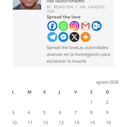
las autoridades
BY:
REDACCION
ON:
5 AGOSTO,
2026
Spread the love
Spread the loveLas autoridades
avanzan en la investigación para
esclarecer la muerte
agosto 2026
L
M
X
J
V
S
D
1
2
3
4
5
6
7
8
9
10
11
12
13
14
15
16