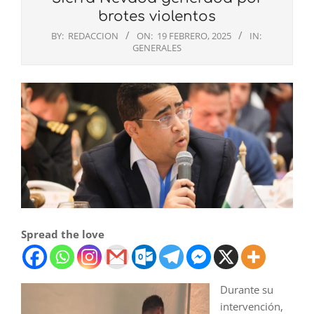
brotes violentos
BY:
REDACCION
ON:
19 FEBRERO, 2025
IN:
GENERALES
Spread the love
Durante su
intervención,