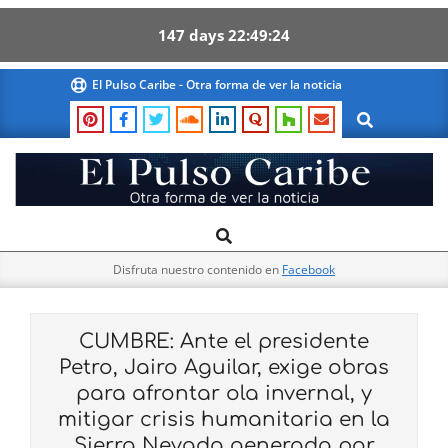
147
days
22
49
23
Skip
El Pulso Caribe - Otra forma de ver la noticia
to
Search
content
El
Search
Primary
Pulso
Navigation
Caribe
Disfruta nuestro contenido en
Facebook
Menu
CUMBRE: Ante el presidente
Petro, Jairo Aguilar, exige obras
para afrontar ola invernal, y
mitigar crisis humanitaria en la
Sierra Nevada generada por