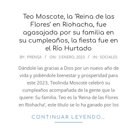
Teo Moscote, la ‘Reina de las
Flores’ en Riohacha, fue
agasajada por su familia en
su cumpleaños, la fiesta fue en
el Río Hurtado
2023-
BY:
PRENSA
ON:
3 ENERO, 2023
IN:
SOCIALES
01-
Dándole las gracias a Dios por un nuevo año de
03
vida y pidiéndole bienestar y prosperidad para
este 2023, Teolinda Moscote celebró su
cumpleaños acompañada de la gente que la
quiere: Su familia. Teo es la ‘Reina de las Flores
en Riohacha’, este título se lo ha ganado por los
CONTINUAR LEYENDO…