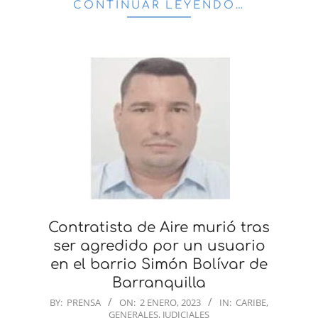
CONTINUAR LEYENDO…
Contratista de Aire murió tras
ser agredido por un usuario
en el barrio Simón Bolívar de
Barranquilla
2023-
BY:
PRENSA
ON:
2 ENERO, 2023
IN:
CARIBE
,
GENERALES
,
JUDICIALES
01-