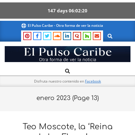
147
days
06
02
19
Skip
El Pulso Caribe - Otra forma de ver la noticia
to
Search
content
El
Search
Primary
Pulso
Navigation
Caribe
Disfruta nuestro contenido en
Facebook
Menu
enero 2023
(Page 13)
Teo Moscote, la ‘Reina