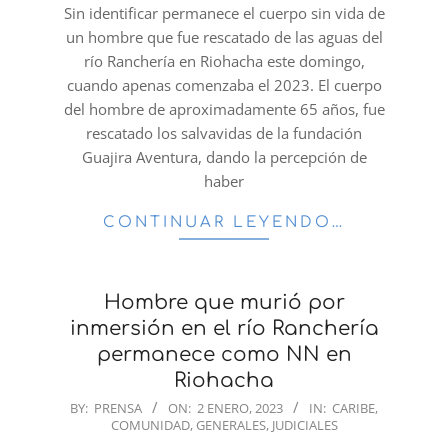
02
Sin identificar permanece el cuerpo sin vida de
un hombre que fue rescatado de las aguas del
río Ranchería en Riohacha este domingo,
cuando apenas comenzaba el 2023. El cuerpo
del hombre de aproximadamente 65 años, fue
rescatado los salvavidas de la fundación
Guajira Aventura, dando la percepción de
haber
CONTINUAR LEYENDO…
Hombre que murió por
inmersión en el río Ranchería
permanece como NN en
Riohacha
2023-
BY:
PRENSA
ON:
2 ENERO, 2023
IN:
CARIBE
,
COMUNIDAD
,
GENERALES
,
JUDICIALES
01-