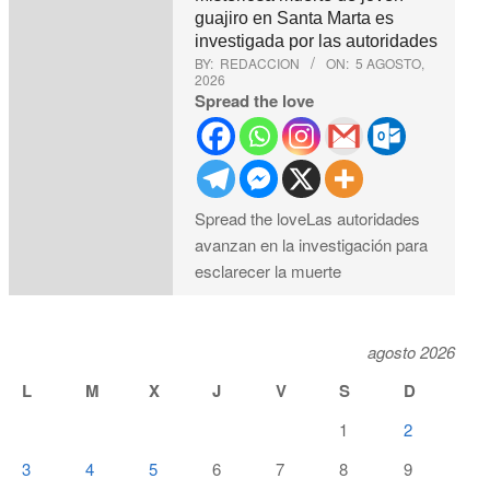
guajiro en Santa Marta es
investigada por las autoridades
BY:
REDACCION
ON:
5 AGOSTO,
2026
Spread the love
Spread the loveLas autoridades
avanzan en la investigación para
esclarecer la muerte
agosto 2026
L
M
X
J
V
S
D
1
2
3
4
5
6
7
8
9