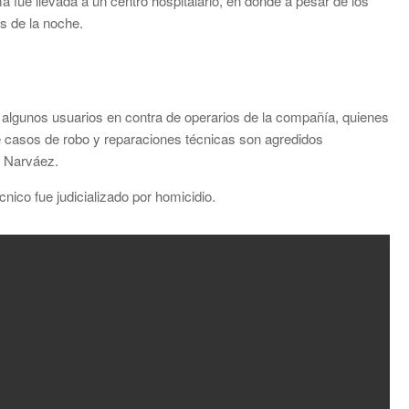
ma fue llevada a un centro hospitalario, en donde a pesar de los
s de la noche.
 algunos usuarios en contra de operarios de la compañía, quienes
de casos de robo y reparaciones técnicas son agredidos
y Narváez.
cnico fue judicializado por homicidio.