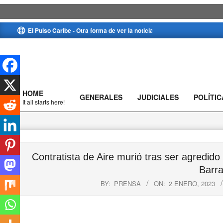
Skip
El Pulso Caribe - Otra forma de ver la noticia
to
content
HOME
GENERALES
JUDICIALES
POLÍTIC
Primary
It all starts here!
Navigation
Menu
Contratista de Aire murió tras ser agredido
Barra
BY:
PRENSA
ON:
2 ENERO, 2023