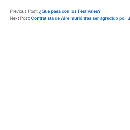
2023-
01-
Previous Post:
¿Qué pasa con los Festivales?
02
Next Post:
Contratista de Aire murió tras ser agredido por 