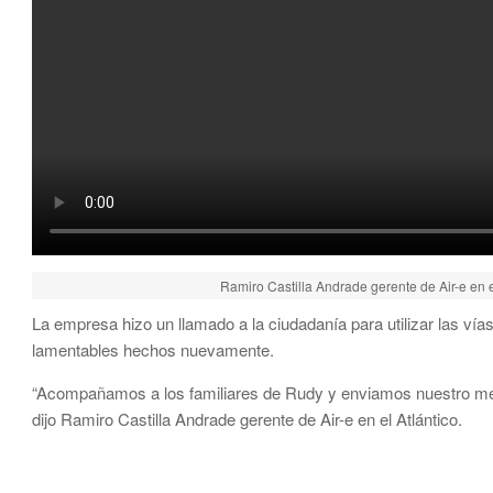
Ramiro Castilla Andrade gerente de Air-e en el 
La empresa hizo un llamado a la ciudadanía para utilizar las vía
lamentables hechos nuevamente.
“Acompañamos a los familiares de Rudy y enviamos nuestro men
dijo Ramiro Castilla Andrade gerente de Air-e en el Atlántico.