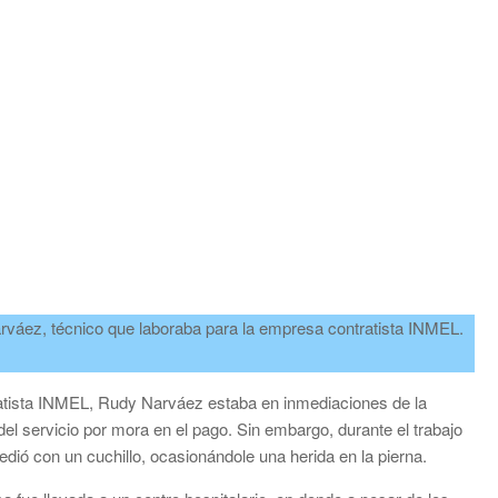
arváez, técnico que laboraba para la empresa contratista INMEL.
tratista INMEL, Rudy Narváez estaba en inmediaciones de la
el servicio por mora en el pago. Sin embargo, durante el trabajo
edió con un cuchillo, ocasionándole una herida en la pierna.