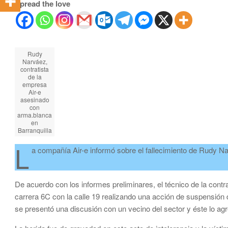
Spread the love
Rudy
Narváez,
contratista
de la
empresa
Air-e
asesinado
con
arma.blanca
en
Barranquilla
L
a compañía Air-e informó sobre el fallecimiento de Rudy N
De acuerdo con los informes preliminares, el técnico de la con
carrera 6C con la calle 19 realizando una acción de suspensión d
se presentó una discusión con un vecino del sector y éste lo agr