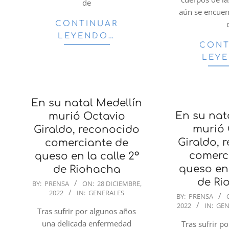
de
aún se encuen
CONTINUAR
LEYENDO…
CONT
LEY
En su natal Medellín
En su nat
murió Octavio
murió 
Giraldo, reconocido
Giraldo, 
comerciante de
comerc
queso en la calle 2°
queso en 
de Riohacha
de Ri
2022-
BY:
PRENSA
ON:
28 DICIEMBRE,
2022
IN:
GENERALES
12-
2022-
BY:
PRENSA
2022
IN:
GEN
28
12-
Tras sufrir por algunos años
28
una delicada enfermedad
Tras sufrir p