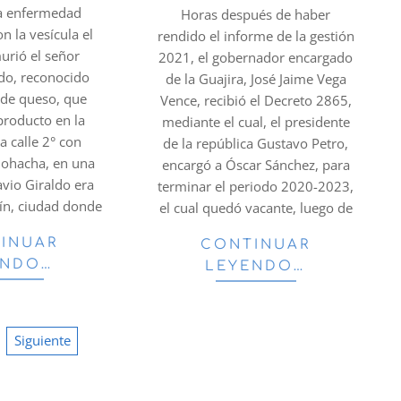
27
da enfermedad
Horas después de haber
n la vesícula el
rendido el informe de la gestión
urió el señor
2021, el gobernador encargado
ldo, reconocido
de la Guajira, José Jaime Vega
 de queso, que
Vence, recibió el Decreto 2865,
producto en la
mediante el cual, el presidente
a calle 2° con
de la república Gustavo Petro,
Riohacha, en una
encargó a Óscar Sánchez, para
tavio Giraldo era
terminar el periodo 2020-2023,
lín, ciudad donde
el cual quedó vacante, luego de
INUAR
CONTINUAR
ENDO…
LEYENDO…
Siguiente