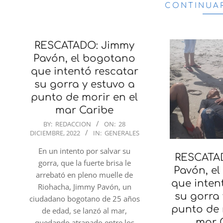
CONTINUA
RESCATADO: Jimmy
Pavón, el bogotano
que intentó rescatar
su gorra y estuvo a
punto de morir en el
mar Caribe
2022-
BY:
REDACCION
ON:
28
DICIEMBRE, 2022
IN:
GENERALES
12-
28
En un intento por salvar su
RESCATA
gorra, que la fuerte brisa le
Pavón, e
arrebató en pleno muelle de
que inten
Riohacha, Jimmy Pavón, un
su gorra 
ciudadano bogotano de 25 años
punto de 
de edad, se lanzó al mar,
mar 
quedando atrapado entre los