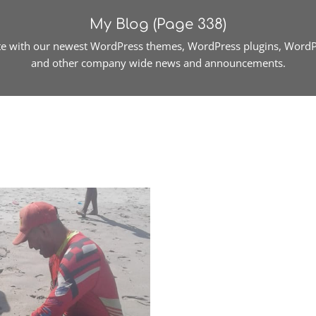
My Blog
(Page 338)
te with our newest WordPress themes, WordPress plugins, WordPr
and other company wide news and announcements.