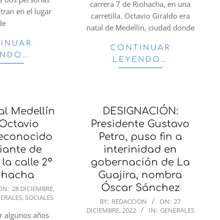
carrera 7 de Riohacha, en una
tran en el lugar
carretilla. Octavio Giraldo era
de
natal de Medellín, ciudad donde
INUAR
CONTINUAR
ENDO…
LEYENDO…
al Medellín
DESIGNACIÓN:
Octavio
Presidente Gustavo
reconocido
Petro, puso fin a
iante de
interinidad en
la calle 2°
gobernación de La
ohacha
Guajira, nombra
Óscar Sánchez
ON:
28 DICIEMBRE,
ERALES
,
SOCIALES
2022-
BY:
REDACCION
ON:
27
DICIEMBRE, 2022
IN:
GENERALES
12-
or algunos años