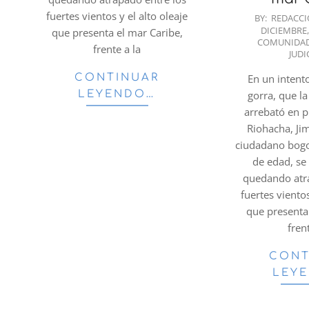
2022-
fuertes vientos y el alto oleaje
BY:
REDACC
DICIEMBRE,
12-
que presenta el mar Caribe,
COMUNIDA
28
frente a la
JUDI
En un intent
CONTINUAR
gorra, que la
LEYENDO…
arrebató en 
Riohacha, J
ciudadano bog
de edad, se
quedando atr
fuertes vientos
que presenta
fren
CONT
LEY