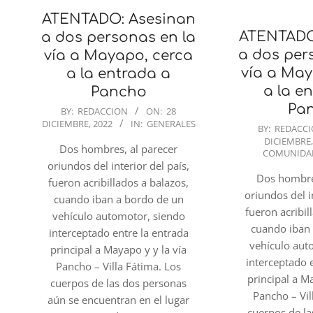
ATENTADO: Asesinan
ATENTADO
a dos personas en la
a dos per
vía a Mayapo, cerca
vía a May
a la entrada a
a la e
Pancho
Pa
2022-
BY:
REDACCION
ON:
28
DICIEMBRE, 2022
IN:
GENERALES
12-
2022-
BY:
REDACC
DICIEMBRE,
28
12-
Dos hombres, al parecer
COMUNIDA
28
oriundos del interior del país,
Dos hombre
fueron acribillados a balazos,
oriundos del i
cuando iban a bordo de un
fueron acribil
vehículo automotor, siendo
cuando iban
interceptado entre la entrada
vehículo aut
principal a Mayapo y y la vía
interceptado 
Pancho – Villa Fátima. Los
principal a M
cuerpos de las dos personas
Pancho – Vil
aún se encuentran en el lugar
cuerpos de l