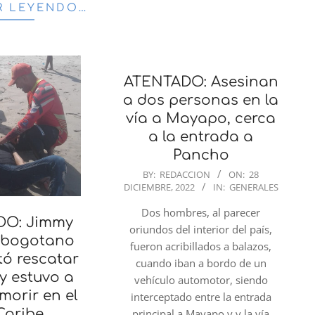
R LEYENDO…
ATENTADO: Asesinan
a dos personas en la
vía a Mayapo, cerca
a la entrada a
Pancho
2022-
BY:
REDACCION
ON:
28
DICIEMBRE, 2022
IN:
GENERALES
12-
28
Dos hombres, al parecer
DO: Jimmy
oriundos del interior del país,
l bogotano
fueron acribillados a balazos,
tó rescatar
cuando iban a bordo de un
y estuvo a
vehículo automotor, siendo
morir en el
interceptado entre la entrada
Caribe
principal a Mayapo y y la vía