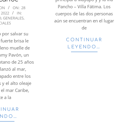
Pancho – Villa Fátima. Los
ION
ON:
28
 2022
IN:
cuerpos de las dos personas
D
,
GENERALES
,
aún se encuentran en el lugar
CIALES
de
o por salvar su
CONTINUAR
 fuerte brisa le
LEYENDO…
pleno muelle de
immy Pavón, un
otano de 25 años
 lanzó al mar,
apado entre los
 y el alto oleaje
 el mar Caribe,
te a la
INUAR
ENDO…