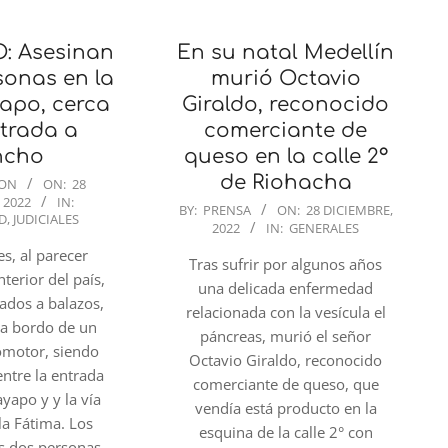
: Asesinan
En su natal Medellín
sonas en la
murió Octavio
apo, cerca
Giraldo, reconocido
ntrada a
comerciante de
ncho
queso en la calle 2°
de Riohacha
ION
ON:
28
 2022
IN:
2022-
BY:
PRENSA
ON:
28 DICIEMBRE,
D
,
JUDICIALES
2022
IN:
GENERALES
12-
s, al parecer
28
Tras sufrir por algunos años
nterior del país,
una delicada enfermedad
lados a balazos,
relacionada con la vesícula el
 a bordo de un
páncreas, murió el señor
omotor, siendo
Octavio Giraldo, reconocido
entre la entrada
comerciante de queso, que
ayapo y y la vía
vendía está producto en la
la Fátima. Los
esquina de la calle 2° con
as dos personas