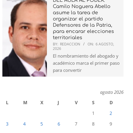
DEL AULA AL PODER:
Camilo Noguera Abello
asume la tarea de
organizar el partido
Defensores de la Patria,
para encarar elecciones
territoriales
BY:
REDACCION
ON:
6 AGOSTO,
2026
El nombramiento del abogado y
académico marca el primer paso
para convertir
agosto 2026
L
M
X
J
V
S
D
1
2
3
4
5
6
7
8
9