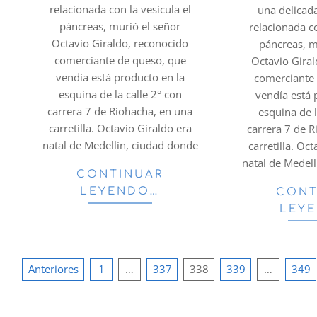
relacionada con la vesícula el
una delica
páncreas, murió el señor
relacionada co
Octavio Giraldo, reconocido
páncreas, m
comerciante de queso, que
Octavio Gira
vendía está producto en la
comerciante
esquina de la calle 2° con
vendía está 
carrera 7 de Riohacha, en una
esquina de l
carretilla. Octavio Giraldo era
carrera 7 de 
natal de Medellín, ciudad donde
carretilla. Oc
natal de Medel
CONTINUAR
LEYENDO…
CONT
LEY
Paginación
Anteriores
1
…
337
338
339
…
349
de