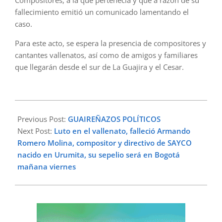
Compositores, a la que pertenecía y que a razón de su
fallecimiento emitió un comunicado lamentando el
caso.
Para este acto, se espera la presencia de compositores y
cantantes vallenatos, así como de amigos y familiares
que llegarán desde el sur de La Guajira y el Cesar.
2023-
02-
Previous Post:
GUAIREÑAZOS POLÍTICOS
09
Next Post:
Luto en el vallenato, falleció Armando
Romero Molina, compositor y directivo de SAYCO
nacido en Urumita, su sepelio será en Bogotá
mañana viernes