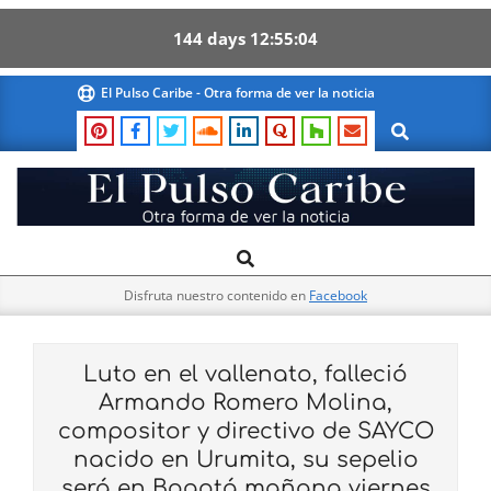
144
days
12
55
03
Skip
El Pulso Caribe - Otra forma de ver la noticia
to
Search
content
El
Search
Primary
Pulso
Navigation
Caribe
Disfruta nuestro contenido en
Facebook
Menu
Luto en el vallenato, falleció
Armando Romero Molina,
compositor y directivo de SAYCO
nacido en Urumita, su sepelio
será en Bogotá mañana viernes