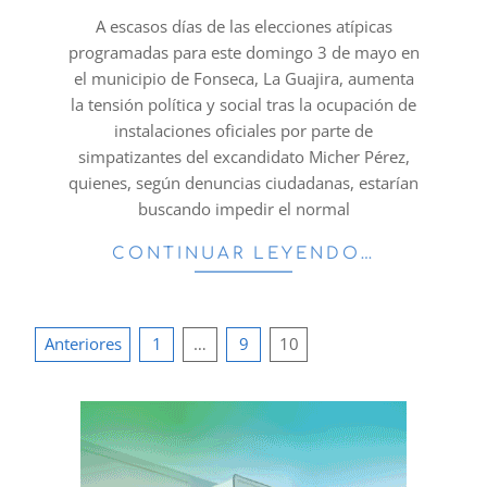
01
A escasos días de las elecciones atípicas
programadas para este domingo 3 de mayo en
el municipio de Fonseca, La Guajira, aumenta
la tensión política y social tras la ocupación de
instalaciones oficiales por parte de
simpatizantes del excandidato Micher Pérez,
quienes, según denuncias ciudadanas, estarían
buscando impedir el normal
CONTINUAR LEYENDO…
Paginación
Anteriores
1
…
9
10
de
entradas