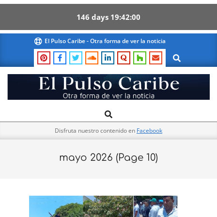
146
days
19
42
00
Skip
El Pulso Caribe - Otra forma de ver la noticia
to
Search
content
El
Search
Primary
Pulso
Navigation
Caribe
Disfruta nuestro contenido en
Facebook
Menu
mayo 2026
(Page 10)