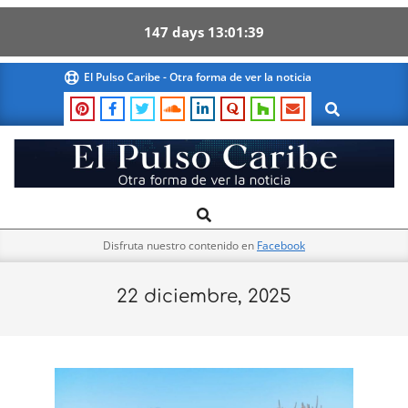
147
days
13
01
39
Skip
El Pulso Caribe - Otra forma de ver la noticia
to
Search
content
El
Search
Primary
Pulso
Navigation
Caribe
Disfruta nuestro contenido en
Facebook
Menu
22 diciembre, 2025