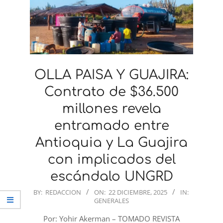
OLLA PAISA Y GUAJIRA:
Contrato de $36.500
millones revela
entramado entre
Antioquia y La Guajira
con implicados del
escándalo UNGRD
2025-
BY:
REDACCION
ON:
22 DICIEMBRE, 2025
IN:
GENERALES
12-
22
Por: Yohir Akerman – TOMADO REVISTA