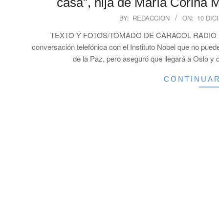
casa”, hija de María Corina
2025-
BY:
REDACCION
ON:
10 DIC
12-
TEXTO Y FOTOS/TOMADO DE CARACOL RADIO María
10
conversación telefónica con el Instituto Nobel que no pued
de la Paz, pero aseguró que llegará a Oslo 
CONTINUA