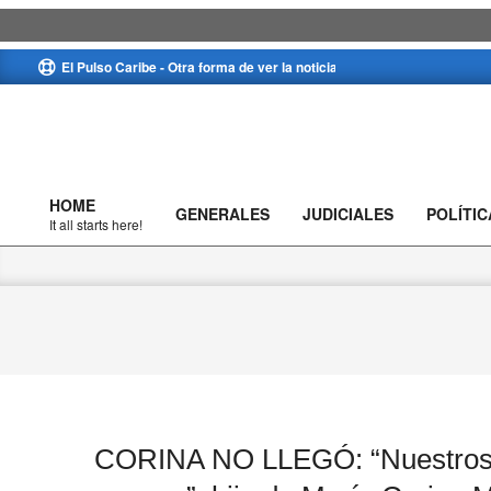
Skip
El Pulso Caribe - Otra forma de ver la noticia
to
content
HOME
GENERALES
JUDICIALES
POLÍTIC
Primary
It all starts here!
Navigation
Menu
CORINA NO LLEGÓ: “Nuestros s