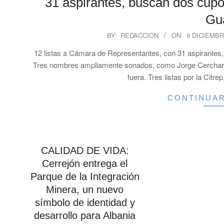
31 aspirantes, buscan dos cupos
Gua
2025-
BY:
REDACCION
ON:
9 DICIEMBR
12-
12 listas a Cámara de Representantes, con 31 aspirantes, in
09
Tres nombres ampliamente sonados, como Jorge Cerchar,
fuera. Tres listas por la Citre
CONTINUA
CALIDAD DE VIDA:
Cerrejón entrega el
Parque de la Integración
Minera, un nuevo
símbolo de identidad y
desarrollo para Albania