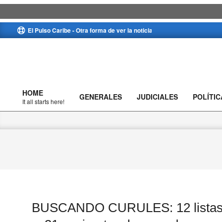
Skip
El Pulso Caribe - Otra forma de ver la noticia
to
content
HOME
GENERALES
JUDICIALES
POLÍTIC
Primary
It all starts here!
Navigation
Menu
BUSCANDO CURULES: 12 listas 