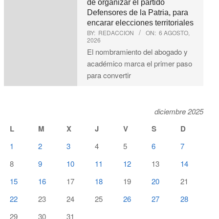
de organizar el partido
Defensores de la Patria, para
encarar elecciones territoriales
BY:
REDACCION
ON:
6 AGOSTO,
2026
El nombramiento del abogado y
académico marca el primer paso
para convertir
diciembre 2025
L
M
X
J
V
S
D
1
2
3
4
5
6
7
8
9
10
11
12
13
14
15
16
17
18
19
20
21
22
23
24
25
26
27
28
29
30
31