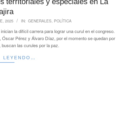
 territoriales y especiales en La
jira
E, 2025
IN:
GENERALES
,
POLÍTICA
ician la difícil carrera para lograr una curul en el congreso.
 Óscar Pérez y Álvaro Díaz, por el momento se quedan por
p, buscan las curules por la paz.
R LEYENDO…