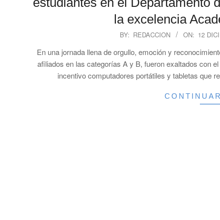
estudiantes en el Departamento d
la excelencia Aca
2025-
BY:
REDACCION
ON:
12 DIC
12-
En una jornada llena de orgullo, emoción y reconocimient
12
afiliados en las categorías A y B, fueron exaltados con
incentivo computadores portátiles y tabletas que r
CONTINUA