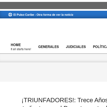
Skip
El Pulso Caribe - Otra forma de ver la noticia
to
content
HOME
GENERALES
JUDICIALES
POLÍTIC
Primary
It all starts here!
Navigation
Menu
¡TRIUNFADORES!: Trece Años R