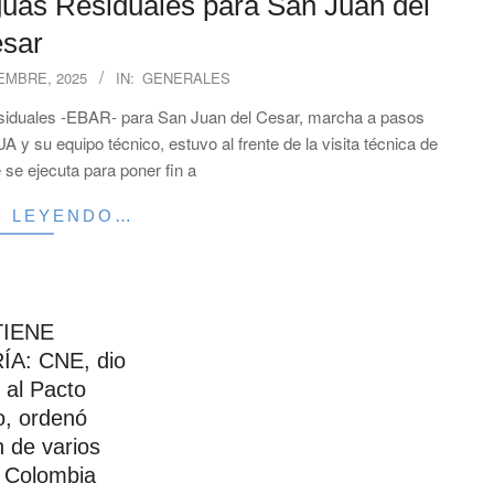
guas Residuales para San Juan del
sar
IEMBRE, 2025
IN:
GENERALES
siduales -EBAR- para San Juan del Cesar, marcha a pasos
y su equipo técnico, estuvo al frente de la visita técnica de
 se ejecuta para poner fin a
R LEYENDO…
TIENE
A: CNE, dio
e al Pacto
o, ordenó
n de varios
; Colombia