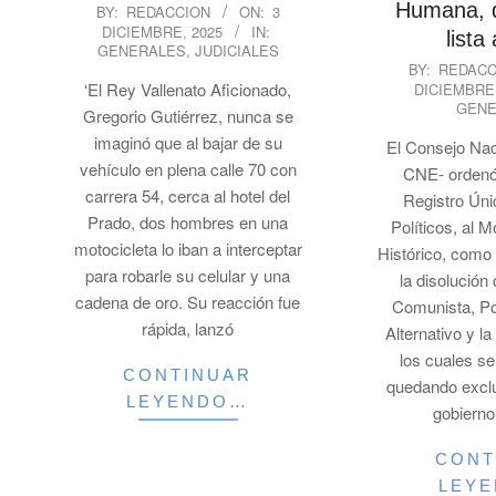
2025-
Humana, 
BY:
REDACCION
ON:
3
DICIEMBRE, 2025
IN:
12-
lista
GENERALES
,
JUDICIALES
03
2025-
BY:
REDACC
‘El Rey Vallenato Aficionado,
DICIEMBRE,
12-
GENE
Gregorio Gutiérrez, nunca se
03
imaginó que al bajar de su
El Consejo Nac
vehículo en plena calle 70 con
CNE- ordenó 
carrera 54, cerca al hotel del
Registro Úni
Prado, dos hombres en una
Políticos, al 
motocicleta lo iban a interceptar
Histórico, como 
para robarle su celular y una
la disolución
cadena de oro. Su reacción fue
Comunista, P
rápida, lanzó
Alternativo y la
los cuales s
CONTINUAR
quedando exclu
LEYENDO…
gobiern
CONT
LEY