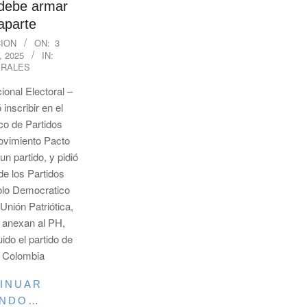
debe armar
 aparte
ION
ON:
3
 2025
IN:
RALES
ional Electoral –
inscribir en el
co de Partidos
Movimiento Pacto
un partido, y pidió
 de los Partidos
olo Democratico
 Unión Patriótica,
e anexan al PH,
ido el partido de
o Colombia
INUAR
ENDO…