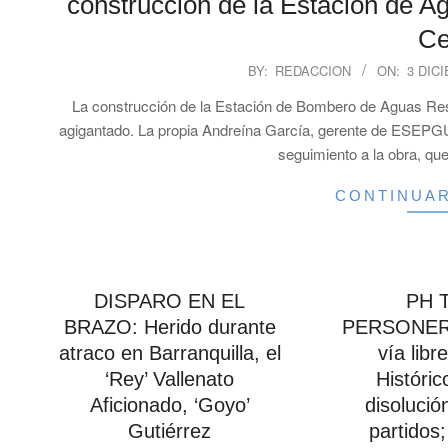
construcción de la Estación de A
Ce
2025-
BY:
REDACCION
ON:
3 DIC
12-
La construcción de la Estación de Bombero de Aguas Re
03
agigantado. La propia Andreína García, gerente de ESEPGUA 
seguimiento a la obra, que
CONTINUA
DISPARO EN EL
PH 
BRAZO: Herido durante
PERSONERÍ
atraco en Barranquilla, el
vía libr
‘Rey’ Vallenato
Históric
Aficionado, ‘Goyo’
disolució
Gutiérrez
partidos