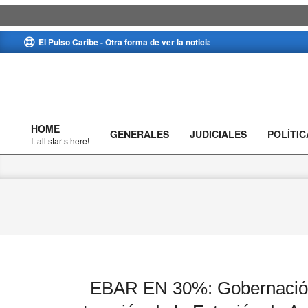
Skip
El Pulso Caribe - Otra forma de ver la noticia
to
content
HOME
GENERALES
JUDICIALES
POLÍTIC
Primary
It all starts here!
Navigation
Menu
EBAR EN 30%: Gobernación 