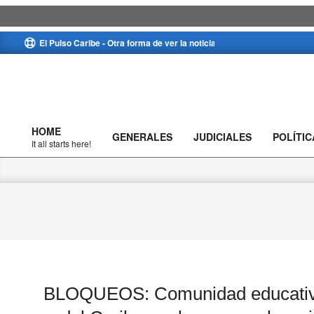
Skip
El Pulso Caribe - Otra forma de ver la noticia
to
content
HOME
GENERALES
JUDICIALES
POLÍTIC
Primary
It all starts here!
Navigation
Menu
BLOQUEOS: Comunidad educativa 