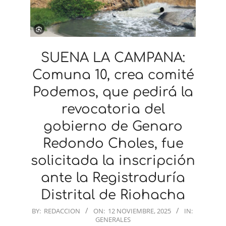
SUENA LA CAMPANA:
Comuna 10, crea comité
Podemos, que pedirá la
revocatoria del
gobierno de Genaro
Redondo Choles, fue
solicitada la inscripción
ante la Registraduría
Distrital de Riohacha
2025-
BY:
REDACCION
ON:
12 NOVIEMBRE, 2025
IN:
GENERALES
11-