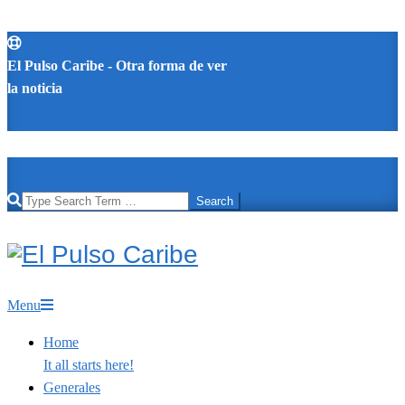
Skip
to
El Pulso Caribe - Otra forma de ver
content
la noticia
Search
El
Pulso
Primary
Menu
Caribe
Navigation
Home
Menu
It all starts here!
Generales