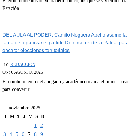
Fueron momentos de verdadero pánico, los que se vivieron en la
Estación
DEL AULA AL PODER: Camilo Noguera Abello asume la
tarea de organizar el partido Defensores de la Patria, para
encarar elecciones territoriales
BY:
REDACCION
ON:
6 AGOSTO, 2026
El nombramiento del abogado y académico marca el primer paso
para convertir
noviembre 2025
L
M
X
J
V
S
D
1
2
3
4
5
6
7
8
9