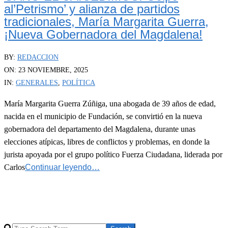
al’Petrismo’ y alianza de partidos
tradicionales, María Margarita Guerra,
¡Nueva Gobernadora del Magdalena!
2025-
BY:
REDACCION
11-
ON:
23 NOVIEMBRE, 2025
23
IN:
GENERALES
,
POLÍTICA
María Margarita Guerra Zúñiga, una abogada de 39 años de edad,
nacida en el municipio de Fundación, se convirtió en la nueva
gobernadora del departamento del Magdalena, durante unas
elecciones atípicas, libres de conflictos y problemas, en donde la
jurista apoyada por el grupo político Fuerza Ciudadana, liderada por
Carlos
Continuar leyendo…
Search