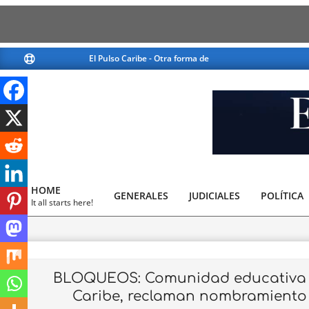
Skip
El Pulso Caribe - Otra forma de ver la noticia
El Pulso Cari
to
content
El
Pulso
HOME
GENERALES
JUDICIALES
Caribe
POLÍTICA
Primary
It all starts here!
Navigation
Menu
BLOQUEOS: Comunidad educativa de
Caribe, reclaman nombramiento 