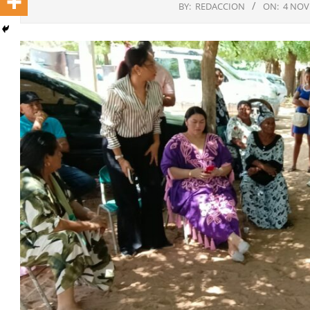
BY:
REDACCION
ON:
4 NOV