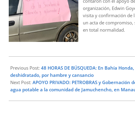
contaron con el apoyo de
organización, Edwin Goye
visita y confirmación de
un acta de compromiso, se
en total normalidad.
2025-
11-
Previous Post:
48 HORAS DE BÚSQUEDA: En Bahía Honda, a
04
deshidratado, por hambre y cansancio
Next Post:
APOYO PRIVADO: PETROBRAS y Gobernación de L
agua potable a la comunidad de Jamuchencho, en Mana