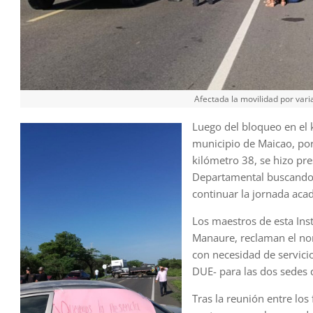
Afectada la movilidad por vari
Luego del bloqueo en el 
municipio de Maicao, por
kilómetro 38, se hizo pre
Departamental buscando u
continuar la jornada aca
Los maestros de esta Ins
Manaure, reclaman el no
con necesidad de servicio
DUE- para las dos sedes
Tras la reunión entre los