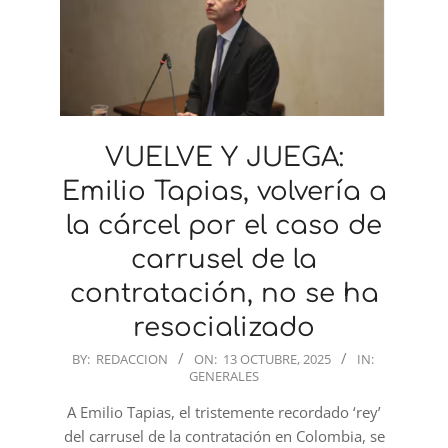
VUELVE Y JUEGA:
Emilio Tapias, volvería a
la cárcel por el caso de
carrusel de la
contratación, no se ha
resocializado
2025-
BY:
REDACCION
ON:
13 OCTUBRE, 2025
IN:
GENERALES
10-
13
A Emilio Tapias, el tristemente recordado ‘rey’
del carrusel de la contratación en Colombia, se