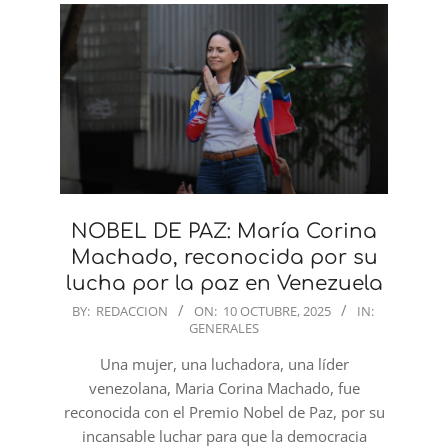
NOBEL DE PAZ: María Corina
Machado, reconocida por su
lucha por la paz en Venezuela
2025-
BY:
REDACCION
ON:
10 OCTUBRE, 2025
IN:
GENERALES
10-
10
Una mujer, una luchadora, una líder
venezolana, Maria Corina Machado, fue
reconocida con el Premio Nobel de Paz, por su
incansable luchar para que la democracia