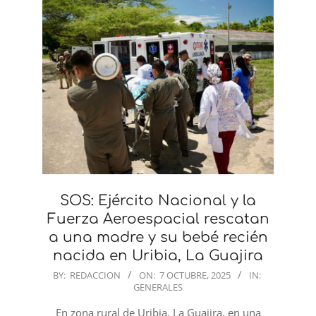
SOS: Ejército Nacional y la
Fuerza Aeroespacial rescatan
a una madre y su bebé recién
nacida en Uribia, La Guajira
2025-
BY:
REDACCION
ON:
7 OCTUBRE, 2025
IN:
GENERALES
10-
07
En zona rural de Uribia, La Guajira, en una