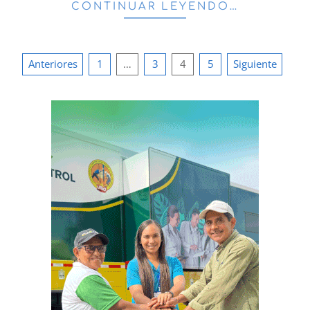
CONTINUAR LEYENDO…
Paginación
Anteriores
1
…
3
4
5
Siguiente
de
entradas