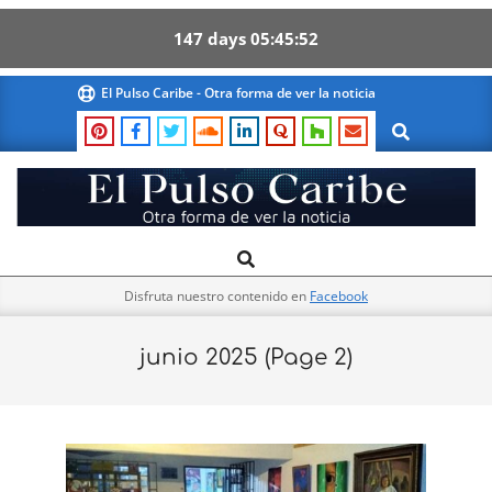
147
days
05
45
50
Skip
El Pulso Caribe - Otra forma de ver la noticia
to
Search
content
El
Search
Primary
Pulso
Navigation
Caribe
Disfruta nuestro contenido en
Facebook
Menu
junio 2025
(Page 2)