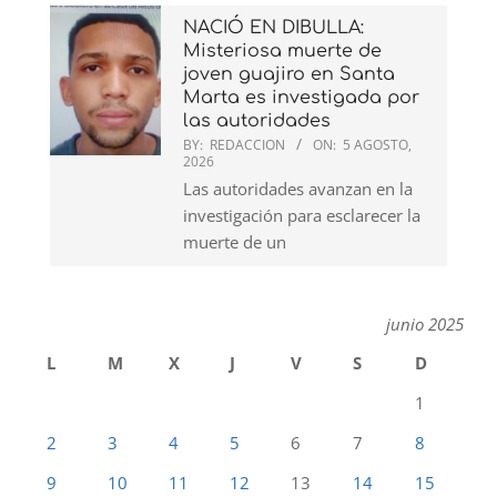
NACIÓ EN DIBULLA:
Misteriosa muerte de
joven guajiro en Santa
Marta es investigada por
las autoridades
BY:
REDACCION
ON:
5 AGOSTO,
2026
Las autoridades avanzan en la
investigación para esclarecer la
muerte de un
junio 2025
L
M
X
J
V
S
D
1
2
3
4
5
6
7
8
9
10
11
12
13
14
15