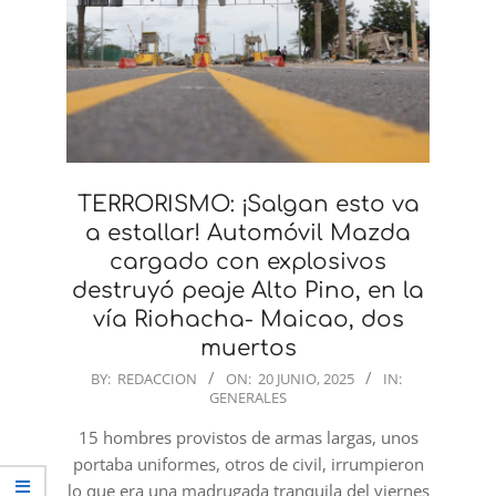
TERRORISMO: ¡Salgan esto va
a estallar! Automóvil Mazda
cargado con explosivos
destruyó peaje Alto Pino, en la
vía Riohacha- Maicao, dos
muertos
2025-
BY:
REDACCION
ON:
20 JUNIO, 2025
IN:
GENERALES
06-
20
15 hombres provistos de armas largas, unos
portaba uniformes, otros de civil, irrumpieron
lo que era una madrugada tranquila del viernes