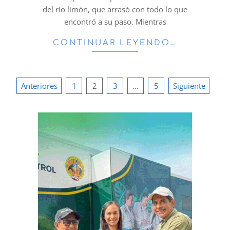
del río limón, que arrasó con todo lo que
encontró a su paso. Mientras
CONTINUAR LEYENDO…
Paginación
Anteriores
1
2
3
…
5
Siguiente
de
entradas