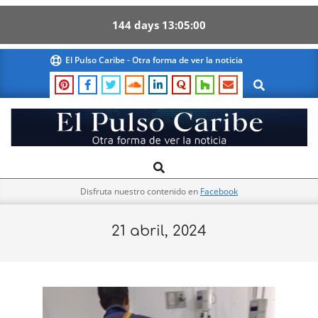
144
days
13
04
59
Skip
El Pulso Caribe - Otra forma de ver la noticia
to
Search
content
El
Search
Primary
Pulso
Navigation
Caribe
Disfruta nuestro contenido en
Facebook
Menu
21 abril, 2024