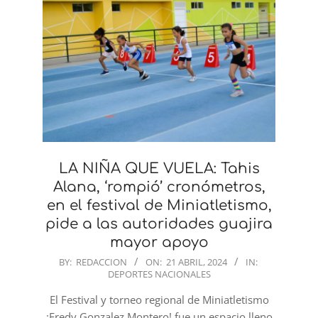
LA NIÑA QUE VUELA: Tahis
Alana, ‘rompió’ cronómetros,
en el festival de Miniatletismo,
pide a las autoridades guajira
mayor apoyo
2024-
BY:
REDACCION
ON:
21 ABRIL, 2024
IN:
DEPORTES NACIONALES
04-
21
El Festival y torneo regional de Miniatletismo
¡Fredy Gonzalez Montero! fue un espacio lleno