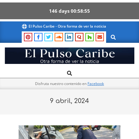
146
days
00
58
54
Skip
El Pulso Caribe - Otra forma de ver la noticia
to
Search
content
El
Search
Primary
Pulso
Navigation
Caribe
Disfruta nuestro contenido en
Facebook
Menu
9 abril, 2024