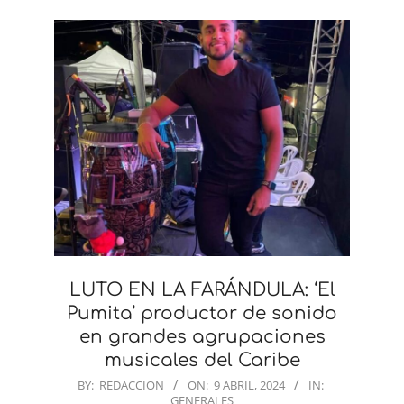
LUTO EN LA FARÁNDULA: ‘El
Pumita’ productor de sonido
en grandes agrupaciones
musicales del Caribe
2024-
BY:
REDACCION
ON:
9 ABRIL, 2024
IN:
GENERALES
04-