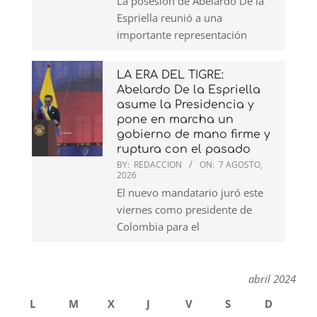
La posesión de Abelardo De la
Espriella reunió a una
importante representación
LA ERA DEL TIGRE:
Abelardo De la Espriella
asume la Presidencia y
pone en marcha un
gobierno de mano firme y
ruptura con el pasado
BY:
REDACCION
ON:
7 AGOSTO,
2026
El nuevo mandatario juró este
viernes como presidente de
Colombia para el
abril 2024
L
M
X
J
V
S
D