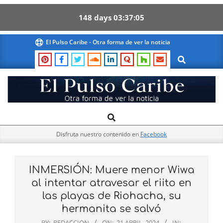
148
days
03
37
03
Skip
El Pulso Caribe - Otra forma de ver la noticia
to
Search
content
El
Search
Primary
Pulso
Navigation
Caribe
Disfruta nuestro contenido en
Facebook
Menu
INMERSIÓN: Muere menor Wiwa
al intentar atravesar el riito en
las playas de Riohacha, su
hermanita se salvó
BY:
REDACCION
ON:
21 ABRIL, 2024
IN: