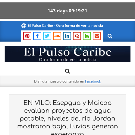
143
days
09
19
20
Skip
El Pulso Caribe - Otra forma de ver la noticia
to
Search
content
El
Search
Primary
Pulso
Navigation
Caribe
Disfruta nuestro contenido en
Facebook
Menu
EN VILO: Esepgua y Maicao
evalúan proyectos de agua
potable, niveles del río Jordan
mostraron baja, lluvias generan
esperanza