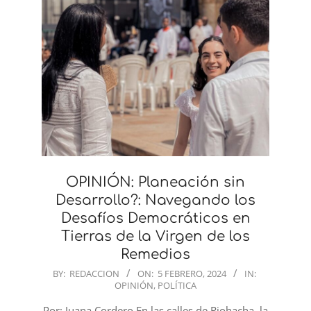
OPINIÓN: Planeación sin
Desarrollo?: Navegando los
Desafíos Democráticos en
Tierras de la Virgen de los
Remedios
2024-
BY:
REDACCION
ON:
5 FEBRERO, 2024
IN:
OPINIÓN
,
POLÍTICA
02-
05
Por: Juana Cordero En las calles de Riohacha, la