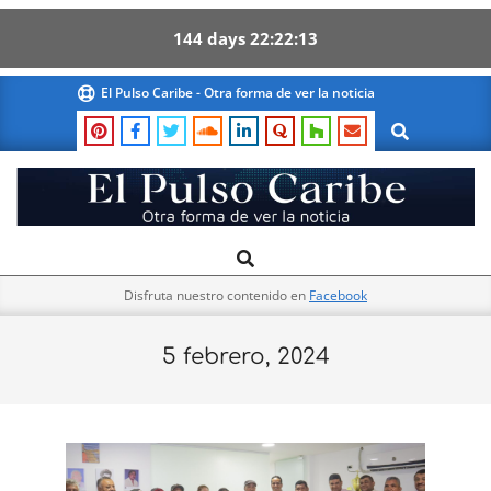
144
days
22
22
12
Skip
El Pulso Caribe - Otra forma de ver la noticia
to
Search
content
El
Search
Primary
Pulso
Navigation
Caribe
Disfruta nuestro contenido en
Facebook
Menu
5 febrero, 2024