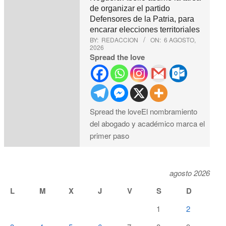
de organizar el partido
Defensores de la Patria, para
encarar elecciones territoriales
BY:
REDACCION
ON:
6 AGOSTO,
2026
Spread the love
Spread the loveEl nombramiento
del abogado y académico marca el
primer paso
agosto 2026
L
M
X
J
V
S
D
1
2