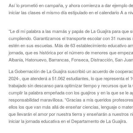
Así lo prometió en campaña, y ahora comienza a dar ejemplo de 
iniciar las clases el mismo día estipulado en el calendario A a niv
“Le di mi palabra a las mamás y papás de La Guajira para que 
cumpliendo. Garantizamos el transporte escolar con 31 nuevas r
estén en sus escuelas. Más de 63 establecimiento educativo arra
jornada, que es histórica por el número de menores que empezar
Albania, Hatonuevo, Barrancas, Fonseca, Distracción, San Juan d
La Gobernación de La Guajira suscribió un acuerdo de cooperac
2024-, que atenderá a 51.062 estudiantes, lo que representa el 
trabajado sin descanso para optimizar tiempo y recursos que la
cumplir la palabra empeñada con los guajiros y en la que se le
responsabilidad maravillosa. “Gracias a mis queridos profesore
ellos los que van más allá de enseñar ciencias, lenguaje o mate
que llevarán el amor por nuestra tierra y enseñarán a nuestros ni
iniciar la jornada educativa en el Departamento de La Guajira.