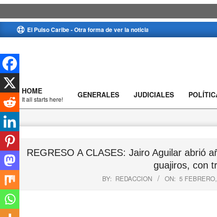
Skip
El Pulso Caribe - Otra forma de ver la noticia
to
content
HOME
GENERALES
JUDICIALES
POLÍTIC
Primary
It all starts here!
Navigation
Menu
REGRESO A CLASES: Jairo Aguilar abrió año 
guajiros, con 
BY:
REDACCION
ON:
5 FEBRERO,