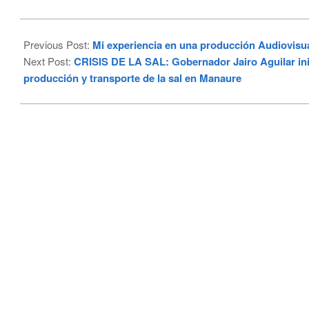
2024-
02-
Previous Post:
Mi experiencia en una producción Audiovisua
05
Next Post:
CRISIS DE LA SAL: Gobernador Jairo Aguilar ini
producción y transporte de la sal en Manaure