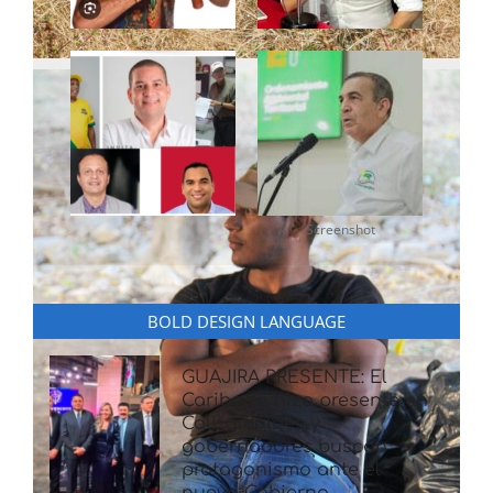
Screenshot
BOLD DESIGN LANGUAGE
GUAJIRA PRESENTE: El
Caribe se hizo presente en
Cali: alcaldes y
gobernadores buscan
protagonismo ante el
nuevo Gobierno