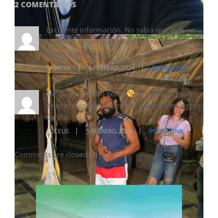
2 COMENTARIOS
Excelente información. No sabía que este
sector se desarrollaba de esta manera en
nuestro territorio
SAMICOL
6 FEBRERO, 2024
PERMALINK
Me alegro mucho por ti
te mereces eso y
mucho más felicidades por tus grandes logros.
Cariño
YUCELIS
5 FEBRERO, 2024
PERMALINK
Comments are closed.