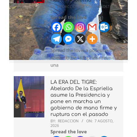
BY:
REDACCION
ON:
7 AGOSTO,
2026
Spread the love
Spread the loveLa posesión de
Abelardo De la Espriella reunió a
una
LA ERA DEL TIGRE:
Abelardo De la Espriella
asume la Presidencia y
pone en marcha un
gobierno de mano firme y
ruptura con el pasado
BY:
REDACCION
ON:
7 AGOSTO,
2026
Spread the love