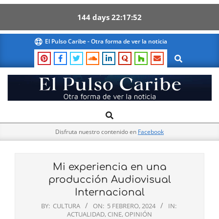
144
days
22
17
50
Skip
El Pulso Caribe - Otra forma de ver la noticia
to
Search
content
El
Search
Primary
Pulso
Navigation
Caribe
Disfruta nuestro contenido en
Facebook
Menu
Mi experiencia en una
producción Audiovisual
Internacional
BY:
CULTURA
ON:
5 FEBRERO, 2024
IN:
ACTUALIDAD
,
CINE
,
OPINIÓN