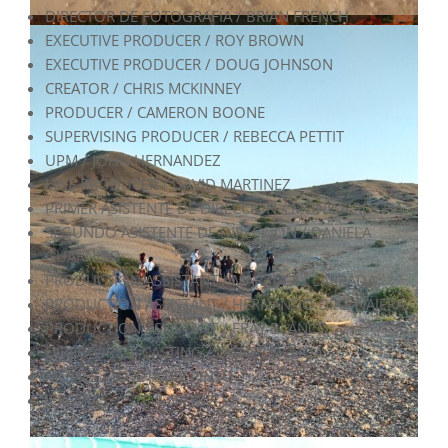
DIRECTOR DE FOTOGRAFÍA / BRIAN FRENCH
EXECUTIVE PRODUCER / ROY BROWN
EXECUTIVE PRODUCER / DOUG JOHNSON
CREATOR / CHRIS MCKINNEY
PRODUCER / CAMERON BOONE
SUPERVISING PRODUCER / REBECCA PETTIT
UPM / JOHN HERNANDEZ
LINE PRODUCER / DAVID MARTINEZ
PRIMER ASISTENTE DE DIRECCIÓN / MONICA ROCHA
SEGUNDO ASISTENTE DE DIRECCIÓN / DANIELA
GUARNIZO
PRODUCTION ASSISTANT / MARZULAY LARRADA
PRODUCTION ASSISTANT / HERNANDO DIAZ NÁJERA
PRODUCTION ASSISTANT / FRAY BLANCO
DIRECTOR DE CASTING / DISNEY OCHOA
MOISES / JOSE JAMIE PINTO
JEREMIAS / STEVEN KING