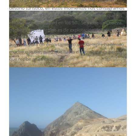
En 2024 La Guajira deja de ser solamente un bonito
destino turístico, en estos momentos nos consagramos
como un Gigantesco Set, mucho más inmenso que los
estudios de Hollywood en los 50. Se viene una nueva
bonanza, y esta vez no es de explotación de recursos
minerales ni agrícolas, sino de talentos, buenos
augurios para un departamento que siempre ha tenido
mucho que dar, pero que hasta el momento es poco lo
que recibe a cambio.