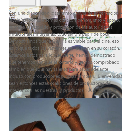
Con una disposición ideal tanto a nivel de gobernación y
alcaldías locales además del acompañamiento y apoyo,
sumado al respaldo y protección de las autoridades
tradicionales indígenas, todo salió a pedir de boca.
Demostramos que la Guajira es viable para el cine, eso
es lo que todos los visitantes se llevaron en su corazón.
Estamos listos para lo que viene, hemos demostrado
que tenemos con qué afrontarlo y hemos comprobado
también que aquí hay talento para sacar adelante
incluso con producciones propias también. Bienvenidas
sean entonces estas coaliciones de productoras del
interior con las nuestras, y productos 100% locales.