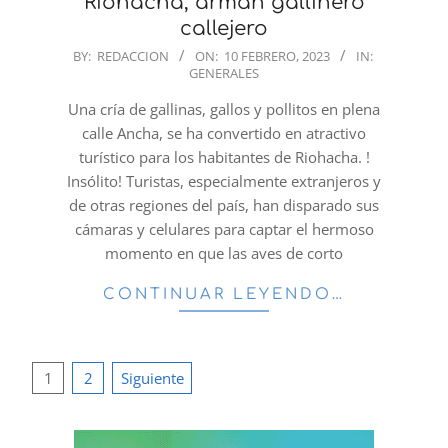
Riohacha, arman gallinero
callejero
2023-
BY:
REDACCION
ON:
10 FEBRERO, 2023
IN:
GENERALES
02-
10
Una cría de gallinas, gallos y pollitos en plena
calle Ancha, se ha convertido en atractivo
turístico para los habitantes de Riohacha. !
Insólito! Turistas, especialmente extranjeros y
de otras regiones del país, han disparado sus
cámaras y celulares para captar el hermoso
momento en que las aves de corto
CONTINUAR LEYENDO…
Paginación
1
2
Siguiente
de
entradas