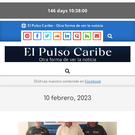
146
days
10
37
58
Skip
El Pulso Caribe - Otra forma de ver la noticia
to
Search
content
El
Search
Primary
Pulso
Navigation
Caribe
Disfruta nuestro contenido en
Facebook
Menu
10 febrero, 2023