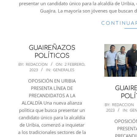
presentar un candidato único para la alcaldía de Uribia, 
Guajira. La mayoría son jóvenes que buscan dar
CONTINUA
GUAIREÑAZOS
POLÍTICOS
2023-
BY:
REDACCION
ON:
2 FEBRERO,
2023
IN:
GENERALES
02-
02
OPOSICIÓN EN URIBIA
GUAIR
PRESENTA LÍNEA DE
PRECANDIDATOS A LA
POLÍ
ALCALDÍA Una nueva alianza
2023-
BY:
REDACCION
política que busca presentar un
2023
IN:
GEN
02-
candidato único para la alcaldía
02
OPOSICIÓN
de Uribia, comenzó a inquietar
PRESENTA
a los tradicionales sectores de la
PRECANDI