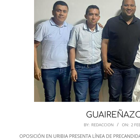
GUAIREÑAZO
2023-
BY:
REDACCION
ON:
2 FE
02-
OPOSICIÓN EN URIBIA PRESENTA LÍNEA DE PRECANDIDATO
02