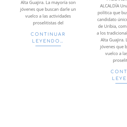
Alta Guajira. La mayoría son
ALCALDÍA Una
jóvenes que buscan darle un
política que b
vuelco a las actividades
candidato único
proselitistas del
de Uribia, com
a los tradiciona
CONTINUAR
Alta Guajira.
LEYENDO…
jóvenes que 
vuelco a la
proseli
CONT
LEY