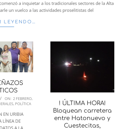
comenzó a inquietar a los tradicionales sectores de la Alta
le un vuelco a las actividades proselitistas del
R LEYENDO…
EÑAZOS
TICOS
ON:
2 FEBRERO,
! ÚLTIMA HORA!
ERALES
,
POLÍTICA
Bloquean carretera
 EN URIBIA
entre Hatonuevo y
 LÍNEA DE
Cuestecitas,
DATOS A LA