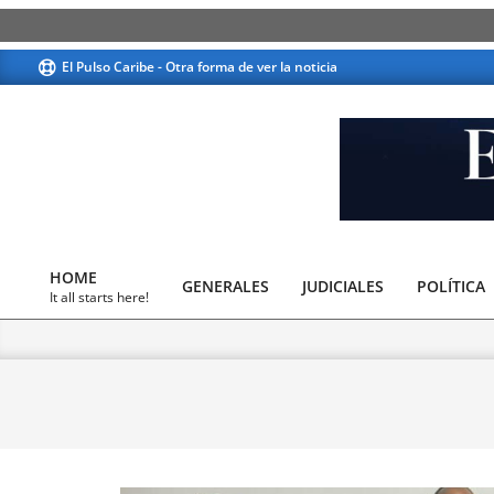
Skip
El Pulso Caribe - Otra forma de ver la noticia
to
content
El
Pulso
HOME
GENERALES
JUDICIALES
Caribe
POLÍTICA
Primary
It all starts here!
Navigation
Menu