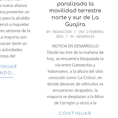
paralizada la
 nueva alianza
movilidad terrestre
usca presentar un
norte y sur de La
 para la alcaldía
Guajira
enzó a inquietar
les sectores de la
2023-
BY:
REDACCION
ON:
2 FEBRERO,
2023
IN:
GENERALES
 La mayoría son
02-
buscan darle un
02
NOTICIA EN DESARROLLO
s actividades
Desde las tres de la mañana de
tistas del
hoy, se encuentra bloqueada la
vía entre Cuestecitas y
INUAR
Hatonuevo, a la altura del sitio
ENDO…
conocido como ‘La Critica’, en
donde decenas de vehículos se
encuentran atrapados, la
mayoría se desplazan a la Mina
de Cerrejón y otros a la
CONTINUAR